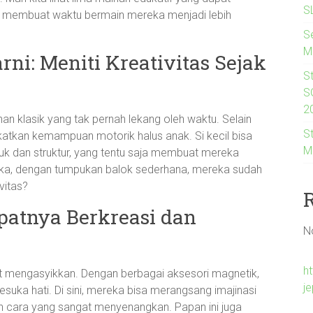
S
n membuat waktu bermain mereka menjadi lebih
S
Mi
ni: Meniti Kreativitas Sejak
S
SG
2
an klasik yang tak pernah lekang oleh waktu. Selain
St
tkan kemampuan motorik halus anak. Si kecil bisa
M
k dan struktur, yang tentu saja membuat mereka
angka, dengan tumpukan balok sederhana, mereka sudah
vitas?
patnya Berkreasi dan
N
h
at mengasyikkan. Dengan berbagai aksesori magnetik,
j
uka hati. Di sini, mereka bisa merangsang imajinasi
n cara yang sangat menyenangkan. Papan ini juga