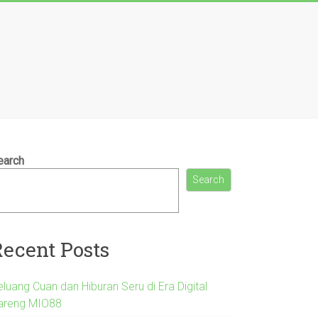
earch
Search
Recent Posts
luang Cuan dan Hiburan Seru di Era Digital
areng MIO88