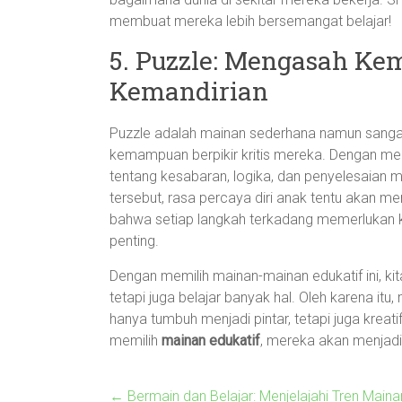
membuat mereka lebih bersemangat belajar!
5. Puzzle: Mengasah Ke
Kemandirian
Puzzle adalah mainan sederhana namun sanga
kemampuan berpikir kritis mereka. Dengan m
tentang kesabaran, logika, dan penyelesaian 
tersebut, rasa percaya diri anak tentu akan
bahwa setiap langkah terkadang memerlukan k
penting.
Dengan memilih mainan-mainan edukatif ini, kit
tetapi juga belajar banyak hal. Oleh karena itu,
hanya tumbuh menjadi pintar, tetapi juga kreati
memilih
mainan edukatif
, mereka akan menjadi
←
Bermain dan Belajar: Menjelajahi Tren Mainan