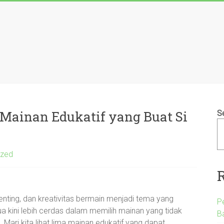
 Mainan Edukatif yang Buat Si
S
ized
enting, dan kreativitas bermain menjadi tema yang
Pe
tua kini lebih cerdas dalam memilih mainan yang tidak
B
 Mari kita lihat lima mainan edukatif yang dapat