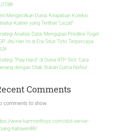
LOT88
eni Mengecilkan Dunia: Keajaiban Koleksi
niatur Kuliner yang Terlihat “Lezat”
trategi Analisis Data: Mengupas Prediksi Togel
P Jitu Hari Ini di Era Situs Toto Terpercaya
026
rategi “Play Hard” di Dunia RTP Slot: Cara
enang dengan Otak, Bukan Cuma Nafsu!
Recent Comments
o comments to show.
ttps://www.harmonttoys.com/slot-server-
epang-hahawin88/