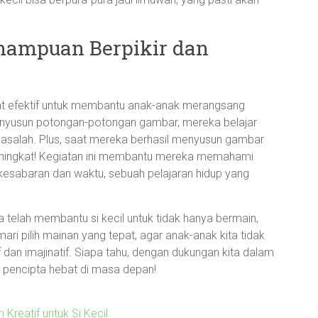
mampuan Berpikir dan
t efektif untuk membantu anak-anak merangsang
enyusun potongan-potongan gambar, mereka belajar
masalah. Plus, saat mereka berhasil menyusun gambar
 meningkat! Kegiatan ini membantu mereka memahami
esabaran dan waktu, sebuah pelajaran hidup yang
a telah membantu si kecil untuk tidak hanya bermain,
 mari pilih mainan yang tepat, agar anak-anak kita tidak
f dan imajinatif. Siapa tahu, dengan dukungan kita dalam
 pencipta hebat di masa depan!
 Kreatif untuk Si Kecil