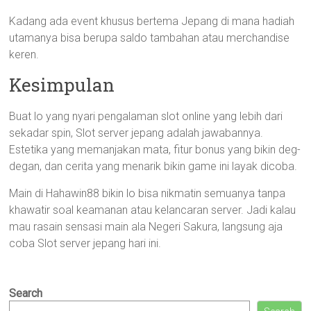
Kadang ada event khusus bertema Jepang di mana hadiah
utamanya bisa berupa saldo tambahan atau merchandise
keren.
Kesimpulan
Buat lo yang nyari pengalaman slot online yang lebih dari
sekadar spin, Slot server jepang adalah jawabannya.
Estetika yang memanjakan mata, fitur bonus yang bikin deg-
degan, dan cerita yang menarik bikin game ini layak dicoba.
Main di Hahawin88 bikin lo bisa nikmatin semuanya tanpa
khawatir soal keamanan atau kelancaran server. Jadi kalau
mau rasain sensasi main ala Negeri Sakura, langsung aja
coba Slot server jepang hari ini.
Search