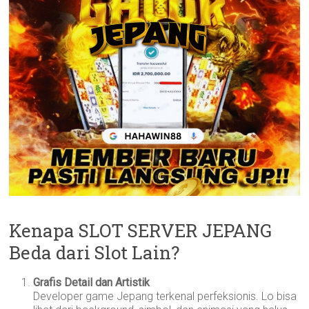
Kenapa SLOT SERVER JEPANG
Beda dari Slot Lain?
Grafis Detail dan Artistik
Developer game Jepang terkenal perfeksionis. Lo bisa