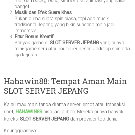
lihat dari background, simbol, dan animasi yang halus
banget.
Musik dan Efek Suara Khas
Bukan cuma suara spin biasa, tapi ada musik
tradisional Jepang yang bikin suasana main jadi
immersive.
Fitur Bonus Kreatif
Banyak game di
SLOT SERVER JEPANG
yang punya
mini-game seru atau multiplier besar. Jadi tiap spin ada
aja kejutan.
Hahawin88: Tempat Aman Main
SLOT SERVER JEPANG
Kalau mau main tanpa drama server lemot atau transaksi
ribet,
HAHAWIN88
bisa jadi pilihan. Mereka punya banyak
koleksi
SLOT SERVER JEPANG
dari provider top dunia.
Keunggulannya: