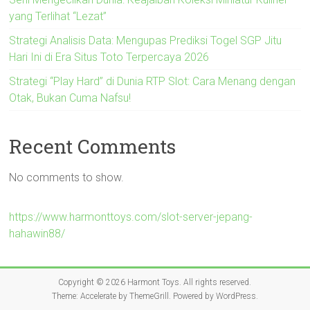
yang Terlihat “Lezat”
Strategi Analisis Data: Mengupas Prediksi Togel SGP Jitu
Hari Ini di Era Situs Toto Terpercaya 2026
Strategi “Play Hard” di Dunia RTP Slot: Cara Menang dengan
Otak, Bukan Cuma Nafsu!
Recent Comments
No comments to show.
https://www.harmonttoys.com/slot-server-jepang-
hahawin88/
Copyright © 2026
Harmont Toys
. All rights reserved.
Theme:
Accelerate
by ThemeGrill. Powered by
WordPress
.