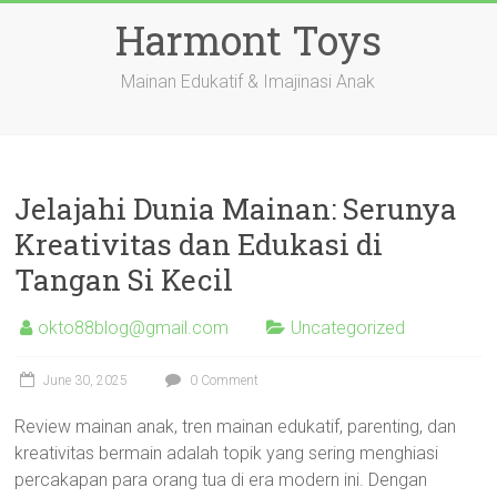
Skip
Harmont Toys
to
content
Mainan Edukatif & Imajinasi Anak
Jelajahi Dunia Mainan: Serunya
Kreativitas dan Edukasi di
Tangan Si Kecil
okto88blog@gmail.com
Uncategorized
June 30, 2025
0 Comment
Review mainan anak, tren mainan edukatif, parenting, dan
kreativitas bermain adalah topik yang sering menghiasi
percakapan para orang tua di era modern ini. Dengan