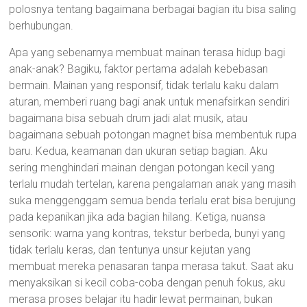
polosnya tentang bagaimana berbagai bagian itu bisa saling
berhubungan.
Apa yang sebenarnya membuat mainan terasa hidup bagi
anak-anak? Bagiku, faktor pertama adalah kebebasan
bermain. Mainan yang responsif, tidak terlalu kaku dalam
aturan, memberi ruang bagi anak untuk menafsirkan sendiri
bagaimana bisa sebuah drum jadi alat musik, atau
bagaimana sebuah potongan magnet bisa membentuk rupa
baru. Kedua, keamanan dan ukuran setiap bagian. Aku
sering menghindari mainan dengan potongan kecil yang
terlalu mudah tertelan, karena pengalaman anak yang masih
suka menggenggam semua benda terlalu erat bisa berujung
pada kepanikan jika ada bagian hilang. Ketiga, nuansa
sensorik: warna yang kontras, tekstur berbeda, bunyi yang
tidak terlalu keras, dan tentunya unsur kejutan yang
membuat mereka penasaran tanpa merasa takut. Saat aku
menyaksikan si kecil coba-coba dengan penuh fokus, aku
merasa proses belajar itu hadir lewat permainan, bukan