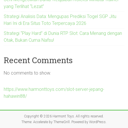
yang Terlihat “Lezat”
Strategi Analisis Data: Mengupas Prediksi Togel SGP Jitu
Hari Ini di Era Situs Toto Terpercaya 2026
Strategi “Play Hard” di Dunia RTP Slot: Cara Menang dengan
Otak, Bukan Cuma Nafsu!
Recent Comments
No comments to show.
https://www.harmonttoys.com/slot-server-jepang-
hahawin88/
Copyright © 2026
Harmont Toys
. All rights reserved.
Theme:
Accelerate
by ThemeGrill. Powered by
WordPress
.