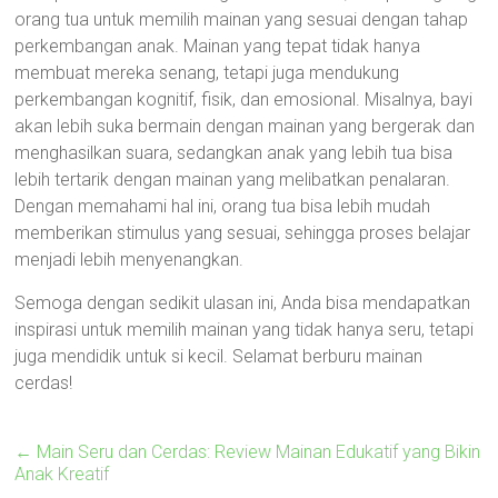
orang tua untuk memilih mainan yang sesuai dengan tahap
perkembangan anak. Mainan yang tepat tidak hanya
membuat mereka senang, tetapi juga mendukung
perkembangan kognitif, fisik, dan emosional. Misalnya, bayi
akan lebih suka bermain dengan mainan yang bergerak dan
menghasilkan suara, sedangkan anak yang lebih tua bisa
lebih tertarik dengan mainan yang melibatkan penalaran.
Dengan memahami hal ini, orang tua bisa lebih mudah
memberikan stimulus yang sesuai, sehingga proses belajar
menjadi lebih menyenangkan.
Semoga dengan sedikit ulasan ini, Anda bisa mendapatkan
inspirasi untuk memilih mainan yang tidak hanya seru, tetapi
juga mendidik untuk si kecil. Selamat berburu mainan
cerdas!
←
Main Seru dan Cerdas: Review Mainan Edukatif yang Bikin
Anak Kreatif