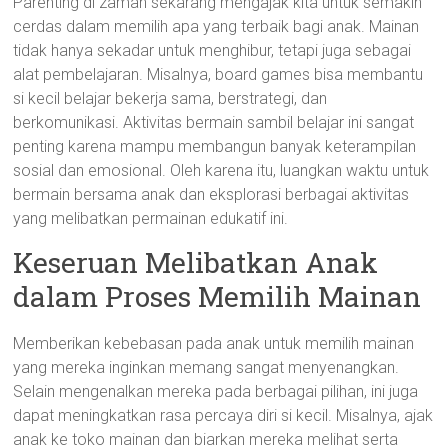
Parenting di zaman sekarang mengajak kita untuk semakin
cerdas dalam memilih apa yang terbaik bagi anak. Mainan
tidak hanya sekadar untuk menghibur, tetapi juga sebagai
alat pembelajaran. Misalnya, board games bisa membantu
si kecil belajar bekerja sama, berstrategi, dan
berkomunikasi. Aktivitas bermain sambil belajar ini sangat
penting karena mampu membangun banyak keterampilan
sosial dan emosional. Oleh karena itu, luangkan waktu untuk
bermain bersama anak dan eksplorasi berbagai aktivitas
yang melibatkan permainan edukatif ini.
Keseruan Melibatkan Anak
dalam Proses Memilih Mainan
Memberikan kebebasan pada anak untuk memilih mainan
yang mereka inginkan memang sangat menyenangkan.
Selain mengenalkan mereka pada berbagai pilihan, ini juga
dapat meningkatkan rasa percaya diri si kecil. Misalnya, ajak
anak ke toko mainan dan biarkan mereka melihat serta