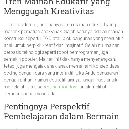
Tren Mainan Edukatif yang
Menggugah Kreativitas
Di era modern ini, ada banyak tren mainan edukatif yang
menarik perhatian anak-anak. Salah satunya adalah mainan
konstruksi seperti LEGO atau blok bangunan yang menuntut
anak untuk berpikir kreatif dan imajinatif. Selain itu, mainan
berbasis teknologi seperti robot pemrograman juga
semakin populer. Mainan ini tidak hanya menyenangkan,
tetapi juga mengajak anak-anak memahami konsep dasar
coding dengan cara yang interaktif. Jika Anda penasaran
dengan pilihan mainan edukatif lainnya, jangan ragu untuk
menjelajahi situs seperti
harmonttoys
untuk melihat
beragam pilihan yang ada.
Pentingnya Perspektif
Pembelajaran dalam Bermain