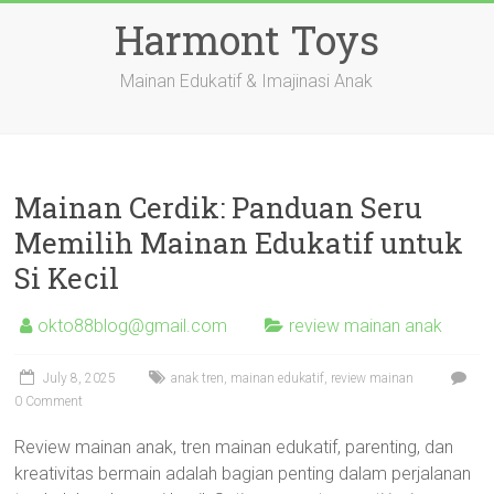
Skip
Harmont Toys
to
content
Mainan Edukatif & Imajinasi Anak
Mainan Cerdik: Panduan Seru
Memilih Mainan Edukatif untuk
Si Kecil
okto88blog@gmail.com
review mainan anak
July 8, 2025
anak tren
,
mainan edukatif
,
review mainan
0 Comment
Review mainan anak, tren mainan edukatif, parenting, dan
kreativitas bermain adalah bagian penting dalam perjalanan