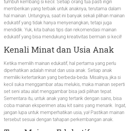
tumbuh kembang si kecil. Setiap orang tua pasti ingin
memberikan yang terbaik untuk anaknya, terutama dalam
hal mainan. Untungnya, saat ini banyak sekali pilihan mainan
edukatif yang tidak hanya menyenangkan, tetapi juga
mendidik. Yuk, kita bahas tips dan rekomendasi mainan
edukatif yang bisa mendukung kreativitas bermain si kecil!
Kenali Minat dan Usia Anak
Ketika memilih mainan edukatif, hal pertama yang perlu
diperhatikan adalah minat dan usia anak. Setiap anak
memiliki ketertarikan yang berbeda-beda. Misalnya, jika si
kecil suka menggambar atau melukis, maka mainan seperti
set seni atau alat menggambar bisa jadi pilihan tepat.
Sementara itu, untuk anak yang tertarik dengan sains, bisa
coba mainan eksperimen atau kit sains yang menarik. Ingat,
jangan lupa untuk memperhatikan usia, ya! Pastikan mainan
tersebut sesuai dengan tahapan perkembangan anak.