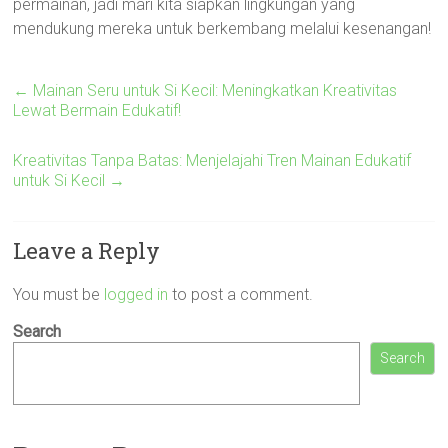
permainan, jadi mari kita siapkan lingkungan yang
mendukung mereka untuk berkembang melalui kesenangan!
←
Mainan Seru untuk Si Kecil: Meningkatkan Kreativitas
Lewat Bermain Edukatif!
Kreativitas Tanpa Batas: Menjelajahi Tren Mainan Edukatif
untuk Si Kecil
→
Leave a Reply
You must be
logged in
to post a comment.
Search
Search