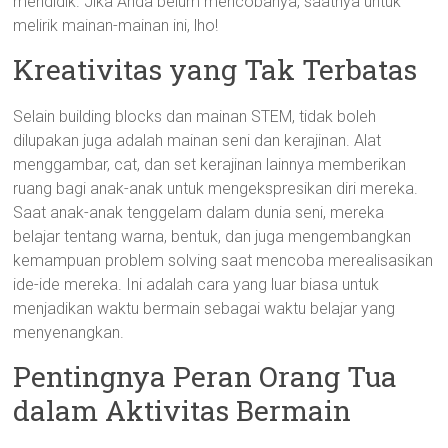
mendidik. Jika Anda belum mencobanya, saatnya untuk
melirik mainan-mainan ini, lho!
Kreativitas yang Tak Terbatas
Selain building blocks dan mainan STEM, tidak boleh
dilupakan juga adalah mainan seni dan kerajinan. Alat
menggambar, cat, dan set kerajinan lainnya memberikan
ruang bagi anak-anak untuk mengekspresikan diri mereka.
Saat anak-anak tenggelam dalam dunia seni, mereka
belajar tentang warna, bentuk, dan juga mengembangkan
kemampuan problem solving saat mencoba merealisasikan
ide-ide mereka. Ini adalah cara yang luar biasa untuk
menjadikan waktu bermain sebagai waktu belajar yang
menyenangkan.
Pentingnya Peran Orang Tua
dalam Aktivitas Bermain