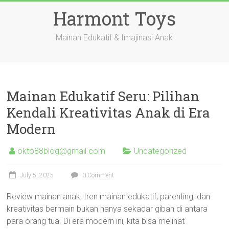
Skip
Harmont Toys
to
content
Mainan Edukatif & Imajinasi Anak
Mainan Edukatif Seru: Pilihan
Kendali Kreativitas Anak di Era
Modern
okto88blog@gmail.com
Uncategorized
July 5, 2025
0 Comment
Review mainan anak, tren mainan edukatif, parenting, dan
kreativitas bermain bukan hanya sekadar gibah di antara
para orang tua. Di era modern ini, kita bisa melihat