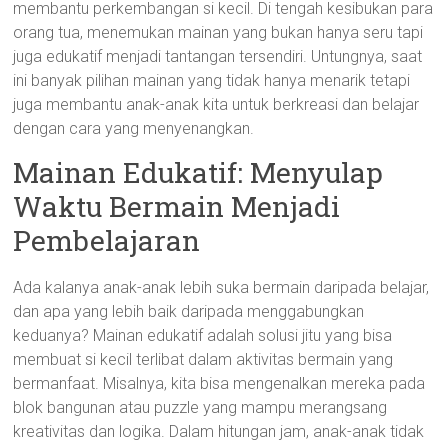
membantu perkembangan si kecil. Di tengah kesibukan para
orang tua, menemukan mainan yang bukan hanya seru tapi
juga edukatif menjadi tantangan tersendiri. Untungnya, saat
ini banyak pilihan mainan yang tidak hanya menarik tetapi
juga membantu anak-anak kita untuk berkreasi dan belajar
dengan cara yang menyenangkan.
Mainan Edukatif: Menyulap
Waktu Bermain Menjadi
Pembelajaran
Ada kalanya anak-anak lebih suka bermain daripada belajar,
dan apa yang lebih baik daripada menggabungkan
keduanya? Mainan edukatif adalah solusi jitu yang bisa
membuat si kecil terlibat dalam aktivitas bermain yang
bermanfaat. Misalnya, kita bisa mengenalkan mereka pada
blok bangunan atau puzzle yang mampu merangsang
kreativitas dan logika. Dalam hitungan jam, anak-anak tidak