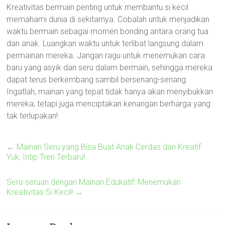
Kreativitas bermain penting untuk membantu si kecil
memahami dunia di sekitarnya. Cobalah untuk menjadikan
waktu bermain sebagai momen bonding antara orang tua
dan anak. Luangkan waktu untuk terlibat langsung dalam
permainan mereka. Jangan ragu untuk menemukan cara
baru yang asyik dan seru dalam bermain, sehingga mereka
dapat terus berkembang sambil bersenang-senang.
Ingatlah, mainan yang tepat tidak hanya akan menyibukkan
mereka, tetapi juga menciptakan kenangan berharga yang
tak terlupakan!
←
Mainan Seru yang Bisa Buat Anak Cerdas dan Kreatif:
Yuk, Intip Tren Terbaru!
Seru-seruan dengan Mainan Edukatif: Menemukan
Kreativitas Si Kecil!
→