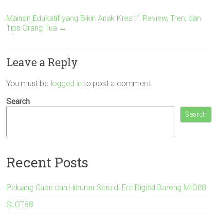
Mainan Edukatif yang Bikin Anak Kreatif: Review, Tren, dan
Tips Orang Tua
→
Leave a Reply
You must be
logged in
to post a comment.
Search
Search
Recent Posts
Peluang Cuan dan Hiburan Seru di Era Digital Bareng MIO88
SLOT88