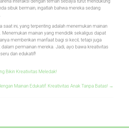
g, karena interaksi dengan teman sebaya turut mendukung
Anda sibuk bermain, ingatlah bahwa mereka sedang
.
a saat ini, yang terpenting adalah menemukan mainan
k. Menemukan mainan yang mendidik sekaligus dapat
nya memberikan manfaat bagi si kecil, tetapi juga
t dalam permainan mereka. Jadi, ayo bawa kreativitas
seru dan edukatif!
ng Bikin Kreativitas Meledak!
engan Mainan Edukatif: Kreativitas Anak Tanpa Batas!
→