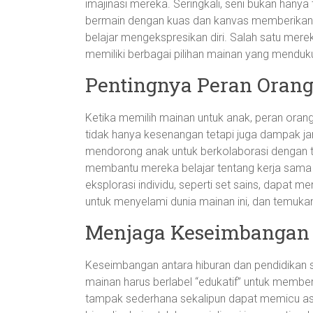
imajinasi mereka. Seringkali, seni bukan hanya 
bermain dengan kuas dan kanvas memberikan k
belajar mengekspresikan diri. Salah satu mer
memiliki berbagai pilihan mainan yang mendukung
Pentingnya Peran Oran
Ketika memilih mainan untuk anak, peran oran
tidak hanya kesenangan tetapi juga dampak ja
mendorong anak untuk berkolaborasi dengan 
membantu mereka belajar tentang kerja sama d
eksplorasi individu, seperti set sains, dapat m
untuk menyelami dunia mainan ini, dan temuka
Menjaga Keseimbangan 
Keseimbangan antara hiburan dan pendidikan 
mainan harus berlabel “edukatif” untuk memb
tampak sederhana sekalipun dapat memicu asp