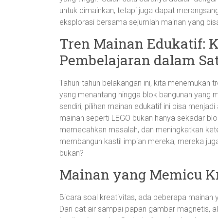
untuk dimainkan, tetapi juga dapat merangsan
eksplorasi bersama sejumlah mainan yang bisa ja
Tren Mainan Edukatif: 
Pembelajaran dalam Sat
Tahun-tahun belakangan ini, kita menemukan t
yang menantang hingga blok bangunan yang 
sendiri, pilihan mainan edukatif ini bisa menjad
mainan seperti LEGO bukan hanya sekadar blok
memecahkan masalah, dan meningkatkan keteram
membangun kastil impian mereka, mereka juga be
bukan?
Mainan yang Memicu Kre
Bicara soal kreativitas, ada beberapa mainan
Dari cat air sampai papan gambar magnetis, a