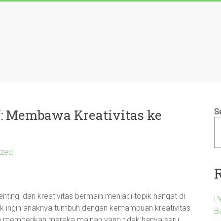
f: Membawa Kreativitas ke
S
ized
nting, dan kreativitas bermain menjadi topik hangat di
Pe
idak ingin anaknya tumbuh dengan kemampuan kreativitas
B
an memberikan mereka mainan yang tidak hanya seru