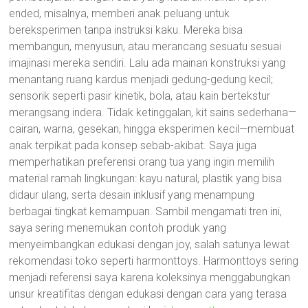
ended, misalnya, memberi anak peluang untuk
bereksperimen tanpa instruksi kaku. Mereka bisa
membangun, menyusun, atau merancang sesuatu sesuai
imajinasi mereka sendiri. Lalu ada mainan konstruksi yang
menantang ruang kardus menjadi gedung-gedung kecil;
sensorik seperti pasir kinetik, bola, atau kain bertekstur
merangsang indera. Tidak ketinggalan, kit sains sederhana—
cairan, warna, gesekan, hingga eksperimen kecil—membuat
anak terpikat pada konsep sebab-akibat. Saya juga
memperhatikan preferensi orang tua yang ingin memilih
material ramah lingkungan: kayu natural, plastik yang bisa
didaur ulang, serta desain inklusif yang menampung
berbagai tingkat kemampuan. Sambil mengamati tren ini,
saya sering menemukan contoh produk yang
menyeimbangkan edukasi dengan joy, salah satunya lewat
rekomendasi toko seperti harmonttoys. Harmonttoys sering
menjadi referensi saya karena koleksinya menggabungkan
unsur kreatifitas dengan edukasi dengan cara yang terasa