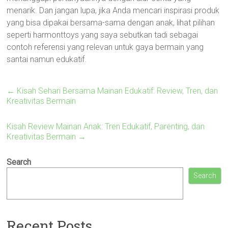
menarik. Dan jangan lupa, jika Anda mencari inspirasi produk
yang bisa dipakai bersama-sama dengan anak, lihat pilihan
seperti harmonttoys yang saya sebutkan tadi sebagai
contoh referensi yang relevan untuk gaya bermain yang
santai namun edukatif.
←
Kisah Sehari Bersama Mainan Edukatif: Review, Tren, dan
Kreativitas Bermain
Kisah Review Mainan Anak: Tren Edukatif, Parenting, dan
Kreativitas Bermain
→
Search
Search
Recent Posts