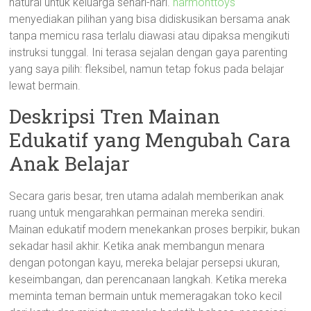
natural untuk keluarga sehari-hari.
harmonttoys
menyediakan pilihan yang bisa didiskusikan bersama anak
tanpa memicu rasa terlalu diawasi atau dipaksa mengikuti
instruksi tunggal. Ini terasa sejalan dengan gaya parenting
yang saya pilih: fleksibel, namun tetap fokus pada belajar
lewat bermain.
Deskripsi Tren Mainan
Edukatif yang Mengubah Cara
Anak Belajar
Secara garis besar, tren utama adalah memberikan anak
ruang untuk mengarahkan permainan mereka sendiri.
Mainan edukatif modern menekankan proses berpikir, bukan
sekadar hasil akhir. Ketika anak membangun menara
dengan potongan kayu, mereka belajar persepsi ukuran,
keseimbangan, dan perencanaan langkah. Ketika mereka
meminta teman bermain untuk memeragakan toko kecil