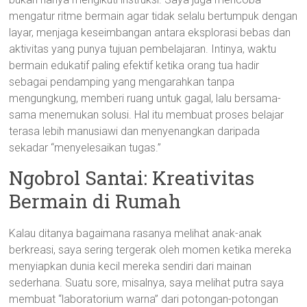
mengatur ritme bermain agar tidak selalu bertumpuk dengan
layar, menjaga keseimbangan antara eksplorasi bebas dan
aktivitas yang punya tujuan pembelajaran. Intinya, waktu
bermain edukatif paling efektif ketika orang tua hadir
sebagai pendamping yang mengarahkan tanpa
mengungkung, memberi ruang untuk gagal, lalu bersama-
sama menemukan solusi. Hal itu membuat proses belajar
terasa lebih manusiawi dan menyenangkan daripada
sekadar “menyelesaikan tugas.”
Ngobrol Santai: Kreativitas
Bermain di Rumah
Kalau ditanya bagaimana rasanya melihat anak-anak
berkreasi, saya sering tergerak oleh momen ketika mereka
menyiapkan dunia kecil mereka sendiri dari mainan
sederhana. Suatu sore, misalnya, saya melihat putra saya
membuat “laboratorium warna” dari potongan-potongan