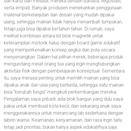
dari kartu dan miniatur, mereka berlatih bahasa, negosiasi,
serta empati. Banyak produsen menekankan penggunaan
material berkelanjutan dan desain yang mudah dipakai
ulang, sehingga mainan tidak hanya menambah tumpukan,
tetapi juga bisa dipakai bertahun-tahun. Di rumah, saya
melihat kombinasi antara kit blok magnetik untuk
keterampilan motorik halus dengan board game edukatif
yang memperkenalkan konsep angka dan pola secara
menyenangkan. Dalam hal pilihan merek, beberapa produk
mengundang minat orang tua yang ingin menghubungkan
aktivitas fisik dengan pembelajaran konseptual. Sementara
itu, saya merasa penting untuk memilih mainan yang bisa
dipakai anak dari usia yang berbeda, sehingga satu mainan
bisa “berubah fungsi” mengikuti perkembangan mereka.
Pengalaman saya pribadi: ada blok bangun yang dulu saya
pakai untuk membuat kota kecil, dan sekarang anak saya
menggunakannya untuk merancang lab sederhana dengan
labirin warna. Keamanan, kenyamanan, dan rasa ingin tahu
tetap jadi prioritas, bukan hanya aspek edukatifnya saja.