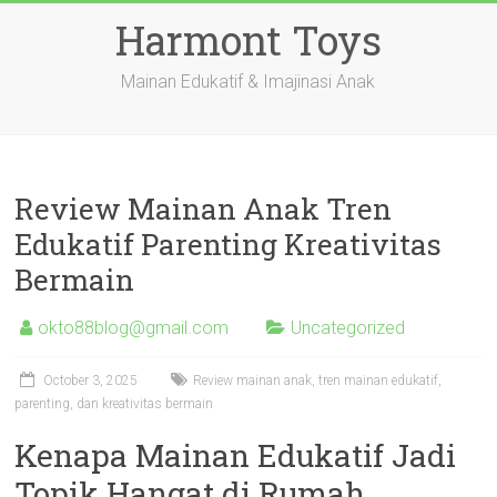
Skip
Harmont Toys
to
content
Mainan Edukatif & Imajinasi Anak
Review Mainan Anak Tren
Edukatif Parenting Kreativitas
Bermain
okto88blog@gmail.com
Uncategorized
October 3, 2025
Review mainan anak, tren mainan edukatif,
parenting, dan kreativitas bermain
Kenapa Mainan Edukatif Jadi
Topik Hangat di Rumah