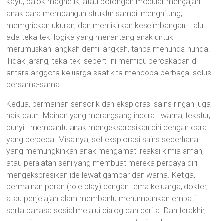
kayu, balok magnetik, atau potongan modular mengajari
anak cara membangun struktur sambil menghitung,
memgridkan ukuran, dan memikirkan keseimbangan. Lalu
ada teka-teki logika yang menantang anak untuk
merumuskan langkah demi langkah, tanpa menunda-nunda.
Tidak jarang, teka-teki seperti ini memicu percakapan di
antara anggota keluarga saat kita mencoba berbagai solusi
bersama-sama.
Kedua, permainan sensorik dan eksplorasi sains ringan juga
naik daun. Mainan yang merangsang indera—warna, tekstur,
bunyi—membantu anak mengekspresikan diri dengan cara
yang berbeda. Misalnya, set eksplorasi sains sederhana
yang memungkinkan anak mengamati reaksi kimia aman,
atau peralatan seni yang membuat mereka percaya diri
mengekspresikan ide lewat gambar dan warna. Ketiga,
permainan peran (role play) dengan tema keluarga, dokter,
atau penjelajah alam membantu menumbuhkan empati
serta bahasa sosial melalui dialog dan cerita. Dan terakhir,