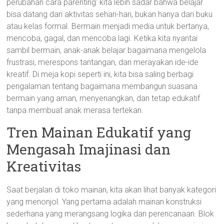
perubahan cara parenting: kita lebih sadar bahwa belajar
bisa datang dari aktivitas sehari-hari, bukan hanya dari buku
atau kelas formal. Bermain menjadi media untuk bertanya,
mencoba, gagal, dan mencoba lagi. Ketika kita nyantai
sambil bermain, anak-anak belajar bagaimana mengelola
frustrasi, merespons tantangan, dan merayakan ide-ide
kreatif. Di meja kopi seperti ini, kita bisa saling berbagi
pengalaman tentang bagaimana membangun suasana
bermain yang aman, menyenangkan, dan tetap edukatif
tanpa membuat anak merasa tertekan.
Tren Mainan Edukatif yang
Mengasah Imajinasi dan
Kreativitas
Saat berjalan di toko mainan, kita akan lihat banyak kategori
yang menonjol. Yang pertama adalah mainan konstruksi
sederhana yang merangsang logika dan perencanaan. Blok