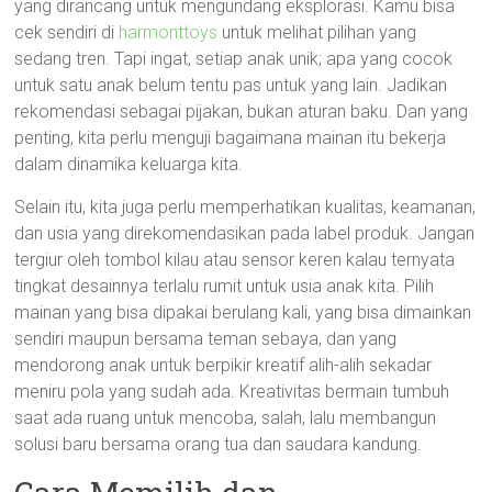
yang dirancang untuk mengundang eksplorasi. Kamu bisa
cek sendiri di
harmonttoys
untuk melihat pilihan yang
sedang tren. Tapi ingat, setiap anak unik; apa yang cocok
untuk satu anak belum tentu pas untuk yang lain. Jadikan
rekomendasi sebagai pijakan, bukan aturan baku. Dan yang
penting, kita perlu menguji bagaimana mainan itu bekerja
dalam dinamika keluarga kita.
Selain itu, kita juga perlu memperhatikan kualitas, keamanan,
dan usia yang direkomendasikan pada label produk. Jangan
tergiur oleh tombol kilau atau sensor keren kalau ternyata
tingkat desainnya terlalu rumit untuk usia anak kita. Pilih
mainan yang bisa dipakai berulang kali, yang bisa dimainkan
sendiri maupun bersama teman sebaya, dan yang
mendorong anak untuk berpikir kreatif alih-alih sekadar
meniru pola yang sudah ada. Kreativitas bermain tumbuh
saat ada ruang untuk mencoba, salah, lalu membangun
solusi baru bersama orang tua dan saudara kandung.