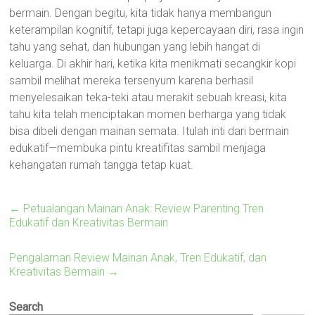
bermain. Dengan begitu, kita tidak hanya membangun
keterampilan kognitif, tetapi juga kepercayaan diri, rasa ingin
tahu yang sehat, dan hubungan yang lebih hangat di
keluarga. Di akhir hari, ketika kita menikmati secangkir kopi
sambil melihat mereka tersenyum karena berhasil
menyelesaikan teka-teki atau merakit sebuah kreasi, kita
tahu kita telah menciptakan momen berharga yang tidak
bisa dibeli dengan mainan semata. Itulah inti dari bermain
edukatif—membuka pintu kreatifitas sambil menjaga
kehangatan rumah tangga tetap kuat.
←
Petualangan Mainan Anak: Review Parenting Tren
Edukatif dan Kreativitas Bermain
Pengalaman Review Mainan Anak, Tren Edukatif, dan
Kreativitas Bermain
→
Search