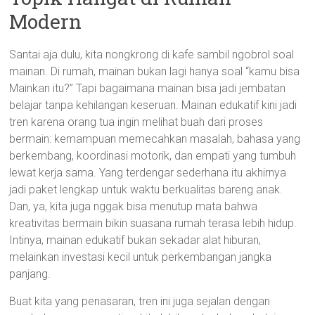
Modern
Santai aja dulu, kita nongkrong di kafe sambil ngobrol soal
mainan. Di rumah, mainan bukan lagi hanya soal “kamu bisa
Mainkan itu?” Tapi bagaimana mainan bisa jadi jembatan
belajar tanpa kehilangan keseruan. Mainan edukatif kini jadi
tren karena orang tua ingin melihat buah dari proses
bermain: kemampuan memecahkan masalah, bahasa yang
berkembang, koordinasi motorik, dan empati yang tumbuh
lewat kerja sama. Yang terdengar sederhana itu akhirnya
jadi paket lengkap untuk waktu berkualitas bareng anak.
Dan, ya, kita juga nggak bisa menutup mata bahwa
kreativitas bermain bikin suasana rumah terasa lebih hidup.
Intinya, mainan edukatif bukan sekadar alat hiburan,
melainkan investasi kecil untuk perkembangan jangka
panjang.
Buat kita yang penasaran, tren ini juga sejalan dengan