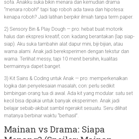
sofa. Anakku suka bikin menara dan kemudian drama
“menara roboh!” tapi tiap roboh ada tawa dan hipotesa:
kenapa roboh? Jadi latihan berpikir ilmiah tanpa term paper.
2) Sensory Bin & Play Dough — pro: hebat buat motorik
halus dan ekspresi kreatif; con: kadang berantakan (lap siap-
siap). Aku suka tambahin alat dapur mini, biji-bijian, atau
warna alami. Anak jadi bereksperimen dengan tekstur dan
warna. Terlihat messy, tapi 10 menit bersihin, kualitas
bermainnya dapet banget.
3) Kit Sains & Coding untuk Anak — pro: memperkenalkan
logika dan penyelesaian masalah; con: perlu sedikit
bimbingan orang tua di awal. Ada kit yang modular: satu set
kecil bisa dipakai untuk banyak eksperimen. Anak jadi
belajar sebab-akibat sambil ngerakit sesuatu. Seru dilihat
matanya berbinar waktu “berhasil”.
Mainan vs Drama: Siapa