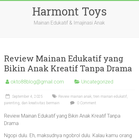
Skip
Harmont Toys
to
content
Mainan Edukatif & Imajinasi Anak
Review Mainan Edukatif yang
Bikin Anak Kreatif Tanpa Drama
okto88blog@gmail.com
Uncategorized
September 4, 2025
Review mainan anak, tren mainan edukatif,
parenting, dan kreativitas bermain
0 Comment
Review Mainan Edukatif yang Bikin Anak Kreatif Tanpa
Drama
Ngopi dulu. Eh, maksudnya ngobrol dulu. Kalau kamu orang