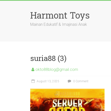
Skip
to
Harmont Toys
content
Mainan Edukatif & Imajinasi Anak
suria88 (3)
okto88blog@gmail.com
August 13, 2025
0 Comment