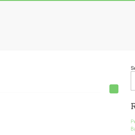
S
Pe
B