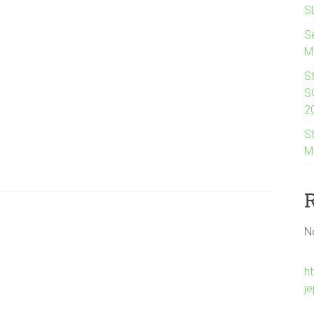
S
S
Mi
S
SG
2
St
M
N
h
j