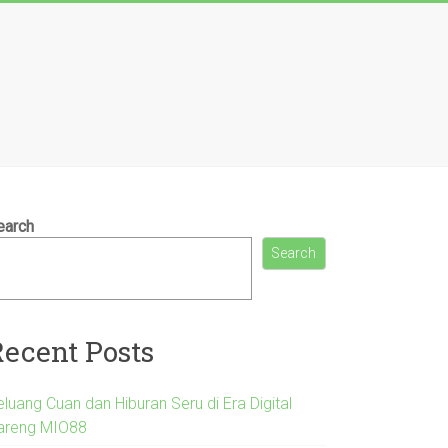
earch
Search
Recent Posts
luang Cuan dan Hiburan Seru di Era Digital
areng MIO88