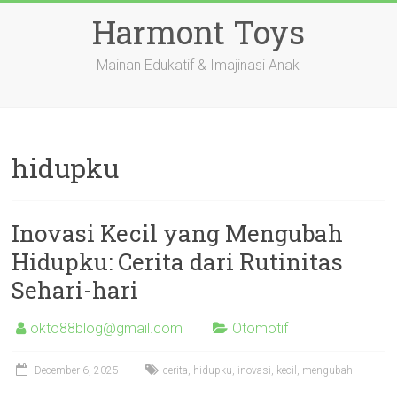
Skip
Harmont Toys
to
content
Mainan Edukatif & Imajinasi Anak
hidupku
Inovasi Kecil yang Mengubah
Hidupku: Cerita dari Rutinitas
Sehari-hari
okto88blog@gmail.com
Otomotif
December 6, 2025
cerita
,
hidupku
,
inovasi
,
kecil
,
mengubah