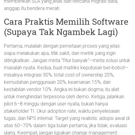
memberikan SLA yang jelas dan rencana migrasi data,
anggap itu bendera merah.
Cara Praktis Memilih Software
(Supaya Tak Ngambek Lagi)
Pertama, mulailah dengan pemetaan proses yang jelas:
siapa melakukan apa, titik sakit, dan metrik yang ingin
ditingkatkan. Jangan minta “fitur banyak”—minta solusi untuk
masalah nyata. Kedua, buat matriks keputusan ber‑bobot—
misalnya integrasi 30%, total cost of ownership 25%,
kemudahan penggunaan 20%, keamanan 15%, dan
kestabilan vendor 10%. Angka ini bukan dogma; itu alat
untuk menghindari terpesona oleh demo. Ketiga, jalankan
pilot 6–8 minggu dengan user nyata, bukan hanya
stakeholder TI. Ukur adoption rate, waktu penyelesaian
tugas, dan NPS internal. Target yang realistis: adopsi awal di
atas 60–70% dalam tiga bulan pertama; jika tidak, evaluasi
ulang. Keempat, jangan lupakan change management: