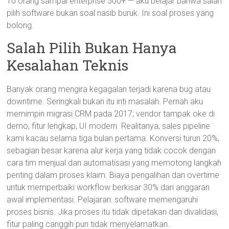
10 orang sampai enterprise 500+ — aku belajar bahwa salah
pilih software bukan soal nasib buruk. Ini soal proses yang
bolong.
Salah Pilih Bukan Hanya
Kesalahan Teknis
Banyak orang mengira kegagalan terjadi karena bug atau
downtime. Seringkali bukan itu inti masalah. Pernah aku
memimpin migrasi CRM pada 2017; vendor tampak oke di
demo, fitur lengkap, UI modern. Realitanya, sales pipeline
kami kacau selama tiga bulan pertama. Konversi turun 20%,
sebagian besar karena alur kerja yang tidak cocok dengan
cara tim menjual dan automatisasi yang memotong langkah
penting dalam proses klaim. Biaya pengalihan dan overtime
untuk memperbaiki workflow berkisar 30% dari anggaran
awal implementasi. Pelajaran: software memengaruhi
proses bisnis. Jika proses itu tidak dipetakan dan divalidasi,
fitur paling canggih pun tidak menyelamatkan.