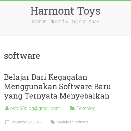
Skip
Harmont Toys
to
content
Mainan Edukatif & Imajinasi Anak
software
Belajar Dari Kegagalan
Menggunakan Software Baru
yang Ternyata Menyebalkan
okto88blog@gmail.com
Teknologi
November 24, 2025
pendidikan
,
software