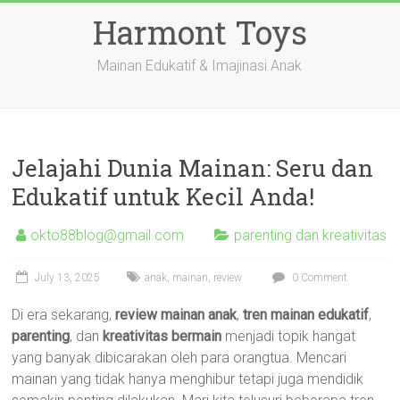
Skip
Harmont Toys
to
content
Mainan Edukatif & Imajinasi Anak
Jelajahi Dunia Mainan: Seru dan
Edukatif untuk Kecil Anda!
okto88blog@gmail.com
parenting dan kreativitas
July 13, 2025
anak
,
mainan
,
review
0 Comment
Di era sekarang,
review mainan anak
,
tren mainan edukatif
,
parenting
, dan
kreativitas bermain
menjadi topik hangat
yang banyak dibicarakan oleh para orangtua. Mencari
mainan yang tidak hanya menghibur tetapi juga mendidik