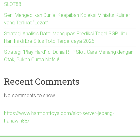
SLOT88
Seni Mengecilkan Dunia: Keajaiban Koleksi Miniatur Kuliner
yang Terlihat “Lezat”
Strategi Analisis Data: Mengupas Prediksi Togel SGP Jitu
Hari Ini di Era Situs Toto Terpercaya 2026
Strategi “Play Hard” di Dunia RTP Slot: Cara Menang dengan
Otak, Bukan Cuma Nafsu!
Recent Comments
No comments to show.
https://www.harmonttoys.com/slot-server-jepang-
hahawin88/