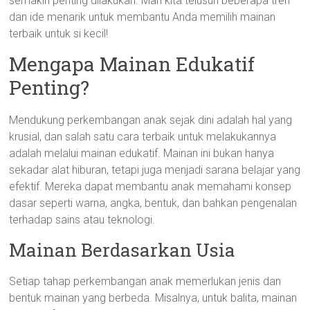
semakin penting dilakukan. Mari kita telusuri beberapa tren
dan ide menarik untuk membantu Anda memilih mainan
terbaik untuk si kecil!
Mengapa Mainan Edukatif
Penting?
Mendukung perkembangan anak sejak dini adalah hal yang
krusial, dan salah satu cara terbaik untuk melakukannya
adalah melalui mainan edukatif. Mainan ini bukan hanya
sekadar alat hiburan, tetapi juga menjadi sarana belajar yang
efektif. Mereka dapat membantu anak memahami konsep
dasar seperti warna, angka, bentuk, dan bahkan pengenalan
terhadap sains atau teknologi.
Mainan Berdasarkan Usia
Setiap tahap perkembangan anak memerlukan jenis dan
bentuk mainan yang berbeda. Misalnya, untuk balita, mainan