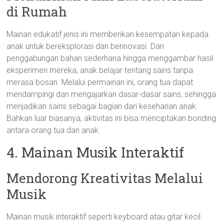
di Rumah
Mainan edukatif jenis ini memberikan kesempatan kepada
anak untuk bereksplorasi dan berinovasi. Dari
penggabungan bahan sederhana hingga menggambar hasil
eksperimen mereka, anak belajar tentang sains tanpa
merasa bosan. Melalui permainan ini, orang tua dapat
mendampingi dan mengajarkan dasar-dasar sains, sehingga
menjadikan sains sebagai bagian dari keseharian anak.
Bahkan luar biasanya, aktivitas ini bisa menciptakan bonding
antara orang tua dan anak.
4. Mainan Musik Interaktif
Mendorong Kreativitas Melalui
Musik
Mainan musik interaktif seperti keyboard atau gitar kecil