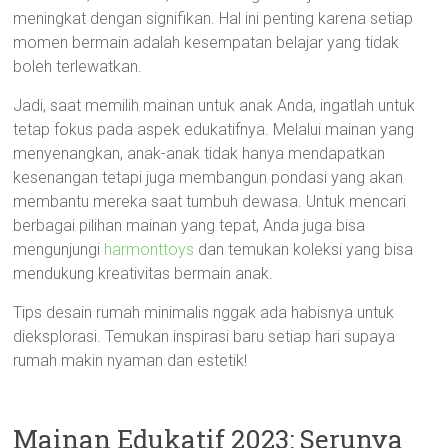
meningkat dengan signifikan. Hal ini penting karena setiap
momen bermain adalah kesempatan belajar yang tidak
boleh terlewatkan.
Jadi, saat memilih mainan untuk anak Anda, ingatlah untuk
tetap fokus pada aspek edukatifnya. Melalui mainan yang
menyenangkan, anak-anak tidak hanya mendapatkan
kesenangan tetapi juga membangun pondasi yang akan
membantu mereka saat tumbuh dewasa. Untuk mencari
berbagai pilihan mainan yang tepat, Anda juga bisa
mengunjungi
harmonttoys
dan temukan koleksi yang bisa
mendukung kreativitas bermain anak.
Tips desain rumah minimalis nggak ada habisnya untuk
dieksplorasi. Temukan inspirasi baru setiap hari supaya
rumah makin nyaman dan estetik!
Mainan Edukatif 2023: Serunya