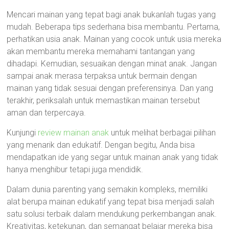
Mencari mainan yang tepat bagi anak bukanlah tugas yang
mudah. Beberapa tips sederhana bisa membantu. Pertama,
perhatikan usia anak. Mainan yang cocok untuk usia mereka
akan membantu mereka memahami tantangan yang
dihadapi. Kemudian, sesuaikan dengan minat anak. Jangan
sampai anak merasa terpaksa untuk bermain dengan
mainan yang tidak sesuai dengan preferensinya. Dan yang
terakhir, periksalah untuk memastikan mainan tersebut
aman dan terpercaya.
Kunjungi
review mainan anak
untuk melihat berbagai pilihan
yang menarik dan edukatif. Dengan begitu, Anda bisa
mendapatkan ide yang segar untuk mainan anak yang tidak
hanya menghibur tetapi juga mendidik.
Dalam dunia parenting yang semakin kompleks, memiliki
alat berupa mainan edukatif yang tepat bisa menjadi salah
satu solusi terbaik dalam mendukung perkembangan anak.
Kreativitas, ketekunan, dan semangat belajar mereka bisa