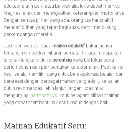
edukasi, alat musik, atau bahkan alat lukis dapat memicu
imajinasi anak dan meningkatkan keterampilan motoriknya.
Dengan semua pilihan yang ada, orang tua harus aktif
mencari pilihan yang tepat bagi anak, demi mendukung
perkembangan mereka.
Jadi, berinvestasi pada
mainan edukatif
bukan hanya
tentang memberikan hiburan semata. Ini juga merupakan
langkah langka di dunia
parenting
yang berfokus pada
pertumbuhan dan pembentukan karakter anak. Pastikan si
kecil selalu memiliki ruang untuk bereksplorasi, belajar, dan
berkreasi dengan berbagai mainan yang ada. Jika kalian
butuh rekomendasi lebih lanjut, jangan lupa untuk
mengunjungi
harmonttoys
untuk beragam pilihan mainan
yang dapat membantu si kecil tumbuh dengan baik!
Mainan Edukatif Seru: