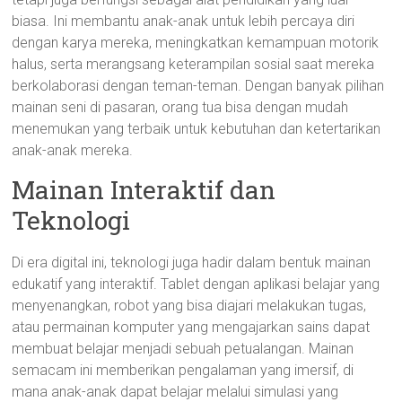
biasa. Ini membantu anak-anak untuk lebih percaya diri
dengan karya mereka, meningkatkan kemampuan motorik
halus, serta merangsang keterampilan sosial saat mereka
berkolaborasi dengan teman-teman. Dengan banyak pilihan
mainan seni di pasaran, orang tua bisa dengan mudah
menemukan yang terbaik untuk kebutuhan dan ketertarikan
anak-anak mereka.
Mainan Interaktif dan
Teknologi
Di era digital ini, teknologi juga hadir dalam bentuk mainan
edukatif yang interaktif. Tablet dengan aplikasi belajar yang
menyenangkan, robot yang bisa diajari melakukan tugas,
atau permainan komputer yang mengajarkan sains dapat
membuat belajar menjadi sebuah petualangan. Mainan
semacam ini memberikan pengalaman yang imersif, di
mana anak-anak dapat belajar melalui simulasi yang