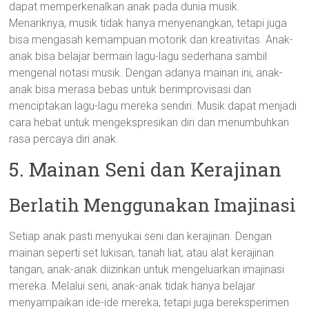
dapat memperkenalkan anak pada dunia musik.
Menariknya, musik tidak hanya menyenangkan, tetapi juga
bisa mengasah kemampuan motorik dan kreativitas. Anak-
anak bisa belajar bermain lagu-lagu sederhana sambil
mengenal notasi musik. Dengan adanya mainan ini, anak-
anak bisa merasa bebas untuk berimprovisasi dan
menciptakan lagu-lagu mereka sendiri. Musik dapat menjadi
cara hebat untuk mengekspresikan diri dan menumbuhkan
rasa percaya diri anak.
5. Mainan Seni dan Kerajinan
Berlatih Menggunakan Imajinasi
Setiap anak pasti menyukai seni dan kerajinan. Dengan
mainan seperti set lukisan, tanah liat, atau alat kerajinan
tangan, anak-anak diizinkan untuk mengeluarkan imajinasi
mereka. Melalui seni, anak-anak tidak hanya belajar
menyampaikan ide-ide mereka, tetapi juga bereksperimen