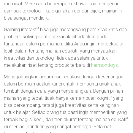
memikat. Meski ada beberapa kekhawatiran mengenai
dampak teknologi, jika digunakan dengan bijak, mainan ini
bisa sangat mendidik.
Gaming interaktif bisa juga merangsang pemikiran kritis dan
problem solving saat anak-anak dihadapkan pada
tantangan dalam permainan. Jika Anda ingin mengeksplor
lebih dalam tentang mainan edukatif yang menyatukan
kreativitas dan teknologi, tidak ada salahnya untuk
melakukan riset tentang produk terbaru di
harmonttoys
.
Menggabungkan unsur-unsur edukasi dengan kesenangan
dalam bermain adalah kunci untuk membantu anak-anak
tumbuh dengan cara yang menyenangkan. Dengan pilihan
mainan yang tepat, tidak hanya kemampuan kognitif yang
bisa berkembang, tetapi juga kreativitas serta keinginan
untuk belajar. Setiap orang tua pasti ingin memberikan yang
terbaik bagi si kecil, dan tren akurat tentang mainan edukatif
ini menjadi panduan yang sangat berharga. Selamat