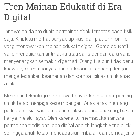
Tren Mainan Edukatif di Era
Digital
Innovation dalam dunia permainan tidak terbatas pada fisik
saja. Kini, kita melihat banyak aplikasi dan platform online
yang menawarkan mainan edukatif digital. Game edukatif
yang mengajarkan aritmatika atau sains dengan cara yang
menyenangkan semakin digemari. Orang tua pun tidak perlu
khawatir, karena banyak dari aplikasi ini dirancang dengan
mengedepankan keamanan dan kompatibilitas untuk anak-
anak.
Meskipun teknologi membawa banyak keuntungan, penting
untuk tetap menjaga keseimbangan. Anak-anak memang
perlu bersosialisasi dan berinteraksi secara langsung, bukan
hanya melalui layar. Oleh karena itu, memadukan antara
permainan tradisional dan digital adalah langkah yang bijak,
sehingga anak tetap mendapatkan imbalan dari semua jenis