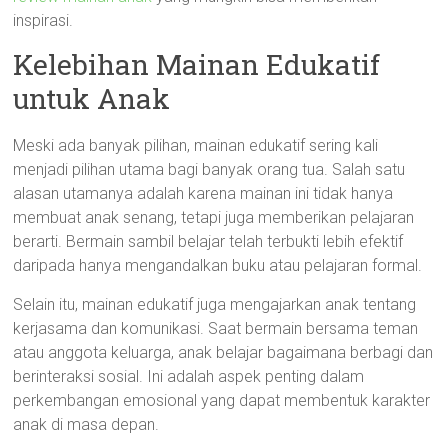
inspirasi.
Kelebihan Mainan Edukatif
untuk Anak
Meski ada banyak pilihan, mainan edukatif sering kali
menjadi pilihan utama bagi banyak orang tua. Salah satu
alasan utamanya adalah karena mainan ini tidak hanya
membuat anak senang, tetapi juga memberikan pelajaran
berarti. Bermain sambil belajar telah terbukti lebih efektif
daripada hanya mengandalkan buku atau pelajaran formal.
Selain itu, mainan edukatif juga mengajarkan anak tentang
kerjasama dan komunikasi. Saat bermain bersama teman
atau anggota keluarga, anak belajar bagaimana berbagi dan
berinteraksi sosial. Ini adalah aspek penting dalam
perkembangan emosional yang dapat membentuk karakter
anak di masa depan.