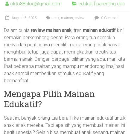
okto88blog@gmail.com
edukatif parenting dan
August 5, 2025
anak
,
mainan
,
review
0 Comment
Dalam dunia
review mainan anak
, tren
mainan edukatif
kini
semakin berkembang pesat. Para orang tua semakin
menyadari pentingnya memilih mainan yang tidak hanya
menghibur, tetapi juga dapat meningkatkan kreativitas
bermain anak. Dengan berbagai pilihan yang ada, mari kita
lihat beberapa mainan yang mampu mendorong imajinasi
anak sambil memberikan stimulus edukatif yang
bermanfaat.
Mengapa Pilih Mainan
Edukatif?
Saat ini, banyak orang tua beralih ke mainan edukatif untuk
anak-anak mereka. Tapi apa sih yang membuat mainan ini
begitu spesial? Selain bisa membuat anak senang, mainan