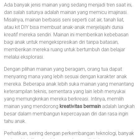
Ada banyak jenis mainan yang sedang menjadi tren saat ini,
dan salah satunya adalah mainan yang memicu imajinasi.
Misalnya, mainan berbasis seni seperti cat air, tanah liat,
atau kit DIY bisa membuat anak-anak menjelajahi dunia
kreatif mereka sendiri. Mainan ini memberikan kebebasan
bagi anak untuk mengekspresikan diri tanpa batasan,
memberikan mereka ruang untuk bertumbuh dan belajar
melalui eksplorasi.
Dengan pilihan mainan yang beragam, orang tua dapat
menyaring mana yang lebih sesuai dengan karakter anak
mereka. Beberapa anak lebih suka mainan yang menantang
keterampilan teknis, sementara yang lain lebih menyukai
yang memungkinkan mereka berkreasi. Intinya, memilih
mainan yang mendorong
kreativitas bermain
adalah langkah
besar dalam membangun kepercayaan diri dan rasa ingin
tahu anak.
Perhatikan, seiring dengan perkembangan teknologi, banyak