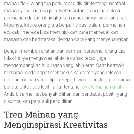
mainan fisik, orang tua perlu mendidik diri tentang manfaat
mainan yang mereka pilih. Keterlibatan orang tua dalam
permainan dapat meningkatkan pengalaman bermain anak.
Misalnya, ketika orang tua berpartisipasi dalam permainan
edukatif, mereka bisa menunjukkan cara memecahkan
masalah dan berinteraksi dengan cara yang menyenangkan.
Dengan memberi arahan dan bermain bersama, orang tua
tidak hanya mengawasi aktivitas anak tetapi juga
mengembangkan hubungan yang lebih erat. Saat bermain
bersama, Anda dapat mendiskusikan tema yang relevan
dengan mainan yang dipilih, seperti warna, angka, atau nama
benda. Untuk tips lebih lanjut tentang
review mainan anak
,
Anda bisa melihat banyak pilihan dan pendapat positif yang
dikumpulkan para ahli pendidikan.
Tren Mainan yang
Menginspirasi Kreativitas