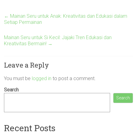
←
Mainan Seru untuk Anak: Kreativitas dan Edukasi dalam
Setiap Permainan
Mainan Seru untuk Si Kecil: Jajaki Tren Edukasi dan
Kreativitas Bermain!
→
Leave a Reply
You must be
logged in
to post a comment.
Search
Search
Recent Posts