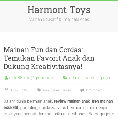
Skip
Harmont Toys
to
content
Mainan Edukatif & Imajinasi Anak
Mainan Fun dan Cerdas:
Temukan Favorit Anak dan
Dukung Kreativitasnya!
okto88blog@gmail.com
edukatif parenting dan
July 28, 2025
anak
,
mainan
,
review
0 Comment
Dalam dunia bermain anak,
review mainan anak
,
tren mainan
edukatif
, parenting, dan kreativitas bermain selalu menjadi
topik yang hangat dan menarik untuk dibahas. Berbagai jenis