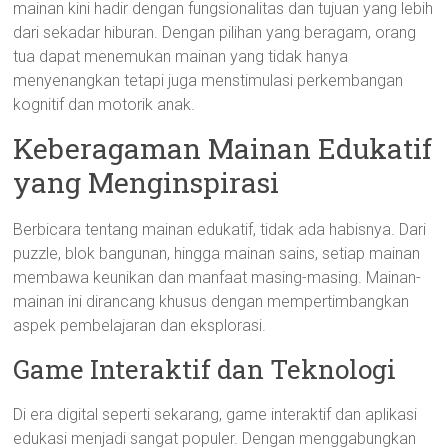
mainan kini hadir dengan fungsionalitas dan tujuan yang lebih
dari sekadar hiburan. Dengan pilihan yang beragam, orang
tua dapat menemukan mainan yang tidak hanya
menyenangkan tetapi juga menstimulasi perkembangan
kognitif dan motorik anak.
Keberagaman Mainan Edukatif
yang Menginspirasi
Berbicara tentang mainan edukatif, tidak ada habisnya. Dari
puzzle, blok bangunan, hingga mainan sains, setiap mainan
membawa keunikan dan manfaat masing-masing. Mainan-
mainan ini dirancang khusus dengan mempertimbangkan
aspek pembelajaran dan eksplorasi.
Game Interaktif dan Teknologi
Di era digital seperti sekarang, game interaktif dan aplikasi
edukasi menjadi sangat populer. Dengan menggabungkan