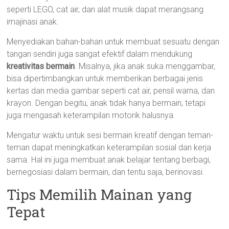
seperti LEGO, cat air, dan alat musik dapat merangsang
imajinasi anak.
Menyediakan bahan-bahan untuk membuat sesuatu dengan
tangan sendiri juga sangat efektif dalam mendukung
kreativitas bermain
. Misalnya, jika anak suka menggambar,
bisa dipertimbangkan untuk memberikan berbagai jenis
kertas dan media gambar seperti cat air, pensil warna, dan
krayon. Dengan begitu, anak tidak hanya bermain, tetapi
juga mengasah keterampilan motorik halusnya.
Mengatur waktu untuk sesi bermain kreatif dengan teman-
teman dapat meningkatkan keterampilan sosial dan kerja
sama. Hal ini juga membuat anak belajar tentang berbagi,
bernegosiasi dalam bermain, dan tentu saja, berinovasi.
Tips Memilih Mainan yang
Tepat