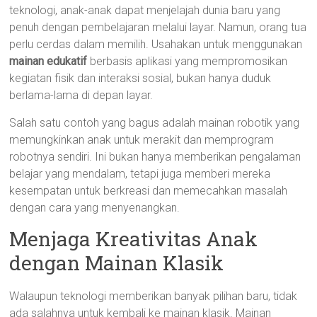
teknologi, anak-anak dapat menjelajah dunia baru yang
penuh dengan pembelajaran melalui layar. Namun, orang tua
perlu cerdas dalam memilih. Usahakan untuk menggunakan
mainan edukatif
berbasis aplikasi yang mempromosikan
kegiatan fisik dan interaksi sosial, bukan hanya duduk
berlama-lama di depan layar.
Salah satu contoh yang bagus adalah mainan robotik yang
memungkinkan anak untuk merakit dan memprogram
robotnya sendiri. Ini bukan hanya memberikan pengalaman
belajar yang mendalam, tetapi juga memberi mereka
kesempatan untuk berkreasi dan memecahkan masalah
dengan cara yang menyenangkan.
Menjaga Kreativitas Anak
dengan Mainan Klasik
Walaupun teknologi memberikan banyak pilihan baru, tidak
ada salahnya untuk kembali ke mainan klasik. Mainan