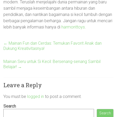
modern. Teruslah menjelajahi dunia permainan yang baru
sambil menjaga keseimbangan antara hiburan dan
pendidikan, dan nantikan bagaimana si kecil tumbuh dengan
berbagai pengalaman berharga. Jangan ragu untuk mencari
lebih banyak informasi hanya di
harmonttoys
.
←
Mainan Fun dan Cerdas: Temukan Favorit Anak dan
Dukung Kreativitasnya!
Mainan Seru untuk Si Kecil: Bersenang-senang Sambil
Belajar!
→
Leave a Reply
You must be
logged in
to post a comment.
Search
Search