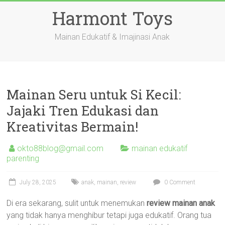
Skip
Harmont Toys
to
content
Mainan Edukatif & Imajinasi Anak
Mainan Seru untuk Si Kecil:
Jajaki Tren Edukasi dan
Kreativitas Bermain!
okto88blog@gmail.com
mainan edukatif
parenting
July 28, 2025
anak
,
mainan
,
review
0 Comment
Di era sekarang, sulit untuk menemukan
review mainan anak
yang tidak hanya menghibur tetapi juga edukatif. Orang tua