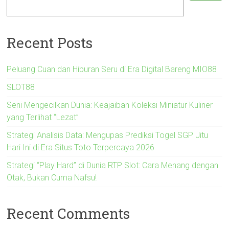
Recent Posts
Peluang Cuan dan Hiburan Seru di Era Digital Bareng MIO88
SLOT88
Seni Mengecilkan Dunia: Keajaiban Koleksi Miniatur Kuliner
yang Terlihat “Lezat”
Strategi Analisis Data: Mengupas Prediksi Togel SGP Jitu
Hari Ini di Era Situs Toto Terpercaya 2026
Strategi “Play Hard” di Dunia RTP Slot: Cara Menang dengan
Otak, Bukan Cuma Nafsu!
Recent Comments