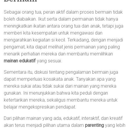
Sebagai orang tua, peran aktif dalam proses bermain tidak
boleh diabaikan. Ikut serta dalam permainan tidak hanya
meningkatkan ikatan antara orang tua dan anak, tetapi juga
memberi kita kesempatan untuk mengawasi dan
mengarahkan kegiatan si kecil. Terkadang, dengan menjadi
pengamat, kita dapat melihat jenis permainan yang paling
menarik perhatian mereka dan membantu memilihkan
mainan edukatif
yang sesuai.
Sementara itu, diskusi tentang pengalaman bermain juga
dapat memperluas kosakata anak. Tanyakan apa yang
mereka sukai atau tidak sukai dari mainan yang mereka
gunakan. Ini menunjukkan bahwa kita peduli dengan
ketertarikan mereka, sekaligus membantu mereka untuk
belajar mengekspresikan pendapat.
Dari pilihan mainan yang ada, edukatif, interaktif, dan kreatif
akan terus menjadi pilihan utama dalam
parenting
yang lebih