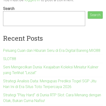
Search
Search
Recent Posts
Peluang Cuan dan Hiburan Seru di Era Digital Bareng MIO88
SLOT88
Seni Mengecilkan Dunia: Keajaiban Koleksi Miniatur Kuliner
yang Terlihat “Lezat”
Strategi Analisis Data: Mengupas Prediksi Togel SGP Jitu
Hari Ini di Era Situs Toto Terpercaya 2026
Strategi “Play Hard” di Dunia RTP Slot: Cara Menang dengan
Otak, Bukan Cuma Nafsu!