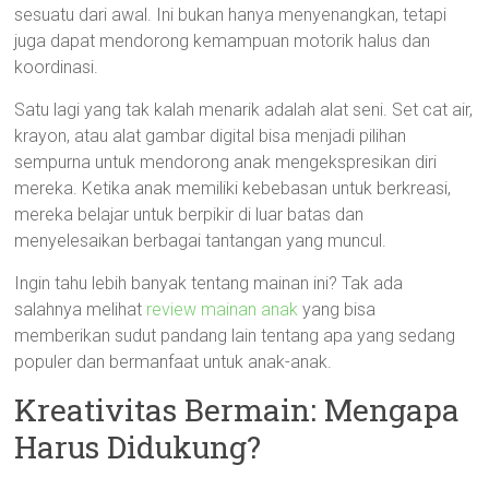
sesuatu dari awal. Ini bukan hanya menyenangkan, tetapi
juga dapat mendorong kemampuan motorik halus dan
koordinasi.
Satu lagi yang tak kalah menarik adalah alat seni. Set cat air,
krayon, atau alat gambar digital bisa menjadi pilihan
sempurna untuk mendorong anak mengekspresikan diri
mereka. Ketika anak memiliki kebebasan untuk berkreasi,
mereka belajar untuk berpikir di luar batas dan
menyelesaikan berbagai tantangan yang muncul.
Ingin tahu lebih banyak tentang mainan ini? Tak ada
salahnya melihat
review mainan anak
yang bisa
memberikan sudut pandang lain tentang apa yang sedang
populer dan bermanfaat untuk anak-anak.
Kreativitas Bermain: Mengapa
Harus Didukung?