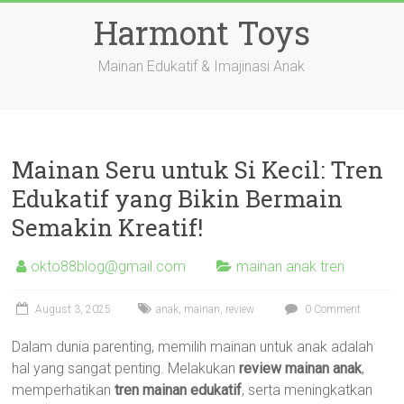
Skip
Harmont Toys
to
content
Mainan Edukatif & Imajinasi Anak
Mainan Seru untuk Si Kecil: Tren
Edukatif yang Bikin Bermain
Semakin Kreatif!
okto88blog@gmail.com
mainan anak tren
August 3, 2025
anak
,
mainan
,
review
0 Comment
Dalam dunia parenting, memilih mainan untuk anak adalah
hal yang sangat penting. Melakukan
review mainan anak
,
memperhatikan
tren mainan edukatif
, serta meningkatkan