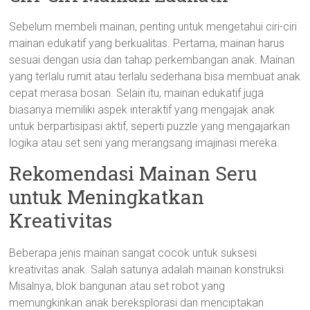
Sebelum membeli mainan, penting untuk mengetahui ciri-ciri
mainan edukatif yang berkualitas. Pertama, mainan harus
sesuai dengan usia dan tahap perkembangan anak. Mainan
yang terlalu rumit atau terlalu sederhana bisa membuat anak
cepat merasa bosan. Selain itu, mainan edukatif juga
biasanya memiliki aspek interaktif yang mengajak anak
untuk berpartisipasi aktif, seperti puzzle yang mengajarkan
logika atau set seni yang merangsang imajinasi mereka.
Rekomendasi Mainan Seru
untuk Meningkatkan
Kreativitas
Beberapa jenis mainan sangat cocok untuk suksesi
kreativitas anak. Salah satunya adalah mainan konstruksi.
Misalnya, blok bangunan atau set robot yang
memungkinkan anak bereksplorasi dan menciptakan