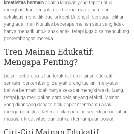
kreativitas bermain
adalah langkah yang tepat untuk
menghadirkan pengalaman bermain yang seru dan
sekaligus mendidik bagi si kecil. Di tengah berbagai pilihan
yang ada, mari kita ulas beberapa mainan seru yang tidak
hanya menarik untuk anak-anak, tetapi juga bisa mendukung
perkembangan mereka.
Tren Mainan Edukatif:
Mengapa Penting?
Dalam beberapa tahun terakhir, tren mainan edukatif
semakin berkembang. Banyak orang tua kini menyadari
bahwa bermain tidak hanya sekadar mengisi waktu luang,
tetapi juga merupakan cara belajar yang efektif. Mainan
yang dirancang dengan baik dapat membantu anak
mengembangkan keterampilan penting seperti pemecahan
masalah, kreativitas, dan bahkan kemampuan sosial.
Ciri-Ciri Mainan Edukatif