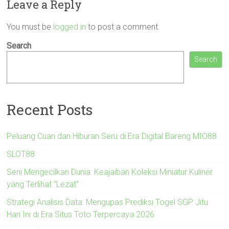
Leave a Reply
You must be
logged in
to post a comment.
Search
Search
Recent Posts
Peluang Cuan dan Hiburan Seru di Era Digital Bareng MIO88
SLOT88
Seni Mengecilkan Dunia: Keajaiban Koleksi Miniatur Kuliner
yang Terlihat “Lezat”
Strategi Analisis Data: Mengupas Prediksi Togel SGP Jitu
Hari Ini di Era Situs Toto Terpercaya 2026