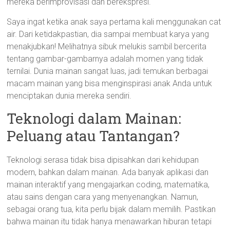
mereka berimprovisasi dan berekspresi.
Saya ingat ketika anak saya pertama kali menggunakan cat
air. Dari ketidakpastian, dia sampai membuat karya yang
menakjubkan! Melihatnya sibuk melukis sambil bercerita
tentang gambar-gambarnya adalah momen yang tidak
ternilai. Dunia mainan sangat luas, jadi temukan berbagai
macam mainan yang bisa menginspirasi anak Anda untuk
menciptakan dunia mereka sendiri.
Teknologi dalam Mainan:
Peluang atau Tantangan?
Teknologi serasa tidak bisa dipisahkan dari kehidupan
modern, bahkan dalam mainan. Ada banyak aplikasi dan
mainan interaktif yang mengajarkan coding, matematika,
atau sains dengan cara yang menyenangkan. Namun,
sebagai orang tua, kita perlu bijak dalam memilih. Pastikan
bahwa mainan itu tidak hanya menawarkan hiburan tetapi