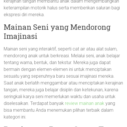
kerajinan tangan membantu anak dalam mengembangkan
keterampilan motorik halus serta memberikan saluran bagi
ekspresi diri mereka.
Mainan Seni yang Mendorong
Imajinasi
Mainan seni yang interaktif, seperti cat air atau alat sulam,
mendorong anak untuk berkreasi. Melalui seni, anak belajar
tentang warna, bentuk, dan tekstur. Mereka juga dapat
bermain dengan elemen-elemen ini untuk menciptakan
sesuatu yang sepenuhnya baru sesuai imajinasi mereka.
Saat anak berlatih menggambar atau menciptakan kerajinan
tangan, mereka juga belajar disiplin dan ketekunan, karena
seringkali karya seni memerlukan waktu dan usaha untuk
diselesaikan. Terdapat banyak
review mainan anak
yang
bisa membantu Anda menemukan pilihan terbaik dalam
kategori ini.