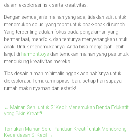
dalam eksplorasi fisik serta kreativitas.
Dengan semua jenis mainan yang ada, tidaklah sulit untuk
menemukan solusi yang tepat untuk anak-anak di rumah.
Yang terpenting adalah fokus pada pengalaman yang
bermanfaat, mendidik, dan tentunya menyenangkan untuk
anak. Untuk menemukannya, Anda bisa menjelajahi lebih
lanjut di
harmonttoys
dan temukan mainan yang pas untuk
mendukung kreativitas mereka.
Tips desain rumah minimalis nggak ada habisnya untuk
dieksplorasi. Temukan inspirasi baru setiap hari supaya
rumah makin nyaman dan estetik!
←
Mainan Seru untuk Si Kecil: Menemukan Benda Edukatif
yang Bikin Kreatif!
Temukan Mainan Seru: Panduan Kreatif untuk Mendorong
Kecerdasan Si Kecil
→