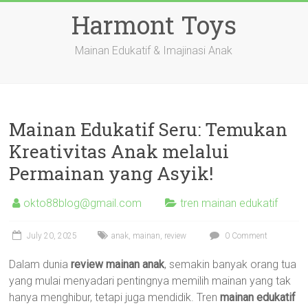
Skip
Harmont Toys
to
content
Mainan Edukatif & Imajinasi Anak
Mainan Edukatif Seru: Temukan
Kreativitas Anak melalui
Permainan yang Asyik!
okto88blog@gmail.com
tren mainan edukatif
July 20, 2025
anak
,
mainan
,
review
0 Comment
Dalam dunia
review mainan anak
, semakin banyak orang tua
yang mulai menyadari pentingnya memilih mainan yang tak
hanya menghibur, tetapi juga mendidik. Tren
mainan edukatif