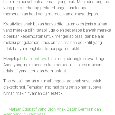
bisa menjadi sebuah alternatif yang baik. Menjadi orang tua
yang peka terhadap perkembangan anak dapat
membuahkan hasil yang memuaskan di masa depan.
Kreativitas anak bukan hanya ditentukan oleh jenis mainan
yang mereka pilih, tetapi juga oleh seberapa banyak mereka
diberikan kesempatan untuk mengeksplorasi dan belajar
melalui pengalaman. Jadi, pilihlah mainan edukatif yang
tidak hanya menghibur tetapi juga instruktif.
Menjelajahi
harmonttoys
bisa menjadi langkah awal bagi
Anda yang ingin menemukan berbagai inspirasi mainan
edukatif yang seru dan bermanfaat.
Tips desain rumah minimalis nggak ada habisnya untuk
dieksplorasi. Temukan inspirasi baru setiap hari supaya
rumah makin nyaman dan estetik!
←
Mainan Edukatif yang Bikin Anak Betah Bermain dan
Membangun Kreativitas!