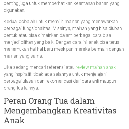
penting juga untuk memperhatikan keamanan bahan yang
digunakan.
Kedua, cobalah untuk memilih mainan yang menawarkan
berbagai fungsionalitas. Misalnya, mainan yang bisa diubah
bentuk atau bisa dimainkan dalam berbagai cara bisa
menjadi pilihan yang baik. Dengan cara ini, anak bisa terus
menemukan hal-hal baru meskipun mereka bermain dengan
mainan yang sama.
Jika sedang mencari referensi atau
review mainan anak
yang inspiratif, tidak ada salahnya untuk menjelajahi
berbagai ulasan dan rekomendasi dari para ahli maupun
orang tua lainnya.
Peran Orang Tua dalam
Mengembangkan Kreativitas
Anak