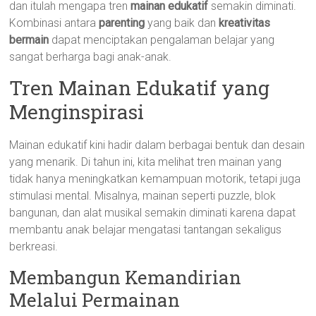
dan itulah mengapa tren
mainan edukatif
semakin diminati.
Kombinasi antara
parenting
yang baik dan
kreativitas
bermain
dapat menciptakan pengalaman belajar yang
sangat berharga bagi anak-anak.
Tren Mainan Edukatif yang
Menginspirasi
Mainan edukatif kini hadir dalam berbagai bentuk dan desain
yang menarik. Di tahun ini, kita melihat tren mainan yang
tidak hanya meningkatkan kemampuan motorik, tetapi juga
stimulasi mental. Misalnya, mainan seperti puzzle, blok
bangunan, dan alat musikal semakin diminati karena dapat
membantu anak belajar mengatasi tantangan sekaligus
berkreasi.
Membangun Kemandirian
Melalui Permainan