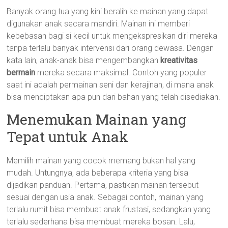
Banyak orang tua yang kini beralih ke mainan yang dapat
digunakan anak secara mandiri. Mainan ini memberi
kebebasan bagi si kecil untuk mengekspresikan diri mereka
tanpa terlalu banyak intervensi dari orang dewasa. Dengan
kata lain, anak-anak bisa mengembangkan
kreativitas
bermain
mereka secara maksimal. Contoh yang populer
saat ini adalah permainan seni dan kerajinan, di mana anak
bisa menciptakan apa pun dari bahan yang telah disediakan.
Menemukan Mainan yang
Tepat untuk Anak
Memilih mainan yang cocok memang bukan hal yang
mudah. Untungnya, ada beberapa kriteria yang bisa
dijadikan panduan. Pertama, pastikan mainan tersebut
sesuai dengan usia anak. Sebagai contoh, mainan yang
terlalu rumit bisa membuat anak frustasi, sedangkan yang
terlalu sederhana bisa membuat mereka bosan. Lalu,