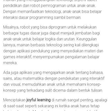
pendidikan dan robot pemrograman untuk anak-anak.
Dengan memanfaatkan teknologi, anak-anak bisa belajar
interaksi dasar programming sambil bermain.
Misalnya, robot yang bisa diprogram untuk melakukan
berbagai tugas dasar juga dapat menjadi jembatan bagi
anak-anak untuk belajar logika dan urutan. Keunggulan
lainnya, mainan berbasis teknologi sering kali dilengkapi
dengan aplikasi pendukung yang menyediakan materi dan
games interaktif, menyempurnakan pengalaman belajar
mereka.
Ada juga aplikasi yang mengajarkan anak tentang bahasa,
sains, atau matematika dengan pendekatan yang interaktif
dan visual, memudahkan anak untuk memahami konsep-
konsep yang terkadang sulit dicerna dalam bentuk tulisan.
Menciptakan
joyful learning
di rumah sangat penting, apalagi
di saat-saat seperti sekarang ini ketika anak harus tetap