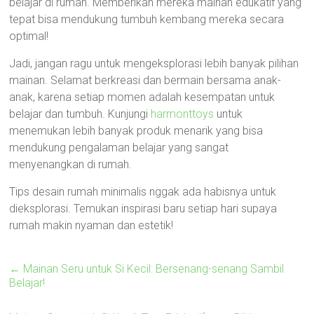
belajar di rumah. Memberikan mereka mainan edukatif yang
tepat bisa mendukung tumbuh kembang mereka secara
optimal!
Jadi, jangan ragu untuk mengeksplorasi lebih banyak pilihan
mainan. Selamat berkreasi dan bermain bersama anak-
anak, karena setiap momen adalah kesempatan untuk
belajar dan tumbuh. Kunjungi
harmonttoys
untuk
menemukan lebih banyak produk menarik yang bisa
mendukung pengalaman belajar yang sangat
menyenangkan di rumah.
Tips desain rumah minimalis nggak ada habisnya untuk
dieksplorasi. Temukan inspirasi baru setiap hari supaya
rumah makin nyaman dan estetik!
←
Mainan Seru untuk Si Kecil: Bersenang-senang Sambil
Belajar!