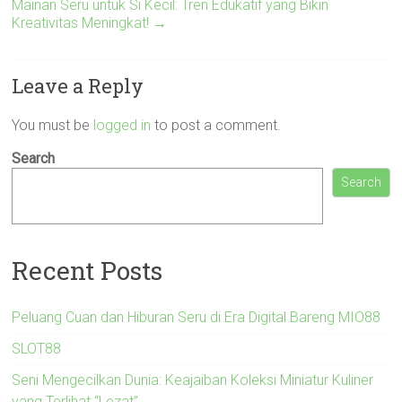
Mainan Seru untuk Si Kecil: Tren Edukatif yang Bikin
Kreativitas Meningkat!
→
Leave a Reply
You must be
logged in
to post a comment.
Search
Search
Recent Posts
Peluang Cuan dan Hiburan Seru di Era Digital Bareng MIO88
SLOT88
Seni Mengecilkan Dunia: Keajaiban Koleksi Miniatur Kuliner
yang Terlihat “Lezat”