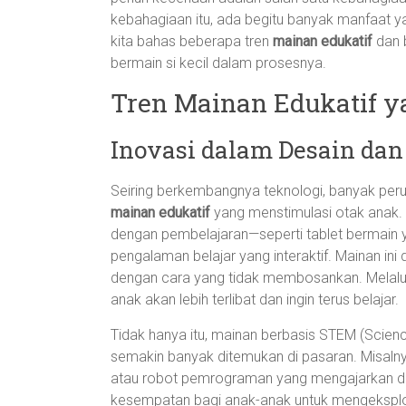
kebahagiaan itu, ada begitu banyak manfaat ya
kita bahas beberapa tren
mainan edukatif
dan 
bermain si kecil dalam prosesnya.
Tren Mainan Edukatif y
Inovasi dalam Desain dan
Seiring berkembangnya teknologi, banyak per
mainan edukatif
yang menstimulasi otak anak.
dengan pembelajaran—seperti tablet bermain
pengalaman belajar yang interaktif. Mainan in
dengan cara yang tidak membosankan. Melalui 
anak akan lebih terlibat dan ingin terus belajar.
Tidak hanya itu, mainan berbasis STEM (Scienc
semakin banyak ditemukan di pasaran. Misalnya
atau robot pemrograman yang mengajarkan da
kesempatan bagi anak-anak untuk mengeksplor