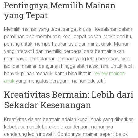
Pentingnya Memilih Mainan
yang Tepat
Memilih mainan yang tepat sangat krusial. Kesalahan dalam
pemilihan bisa membuat si kecil cepat bosan. Maka dari itu,
penting untuk memperhatikan usia dan minat anak. Mainan
yang interaktif dan memiliki berbagai cara bermain akan
membawa pengalaman bermain yang lebih berkesan, bisa
jadi dari mainan bangunan hingga alat musik mini. Untuk lebih
banyak pilihan menarik, kamu bisa lihat ini
review mainan
anak
yang mengulas beragam mainan edukatif.
Kreativitas Bermain: Lebih dari
Sekadar Kesenangan
Kreativitas dalam bermain adalah kunci! Anak yang diberikan
kebebasan untuk bereksplorasi dengan mainannya
cenderung lebih inovatif. Contohnya, mainan seperti balok