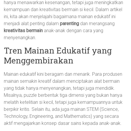
hanya menawarkan kesenangan, tetapi juga meningkatkan
kemampuan dan kreativitas bermain si kecil. Dalam artikel
ini, kita akan menjelajahi bagaimana mainan edukatif ini
menjadi alat penting dalam
parenting
dan merangsang
kreativitas bermain
anak-anak dengan cara yang
menyenangkan.
Tren Mainan Edukatif yang
Menggembirakan
Mainan edukatif kini beragam dan menarik. Para produsen
mainan semakin kreatif dalam menciptakan alat bermain
yang tidak hanya menyenangkan, tetapi juga mendidik.
Misalnya, puzzle berbentuk tiga dimensi yang bukan hanya
melatih ketelitian si kecil, tetapi juga kemampuannya untuk
berpikir kritis. Selain itu, ada juga mainan STEM (Science,
Technology, Engineering, and Mathematics) yang secara
aktif mengajarkan konsep dasar sains kepada anak-anak.