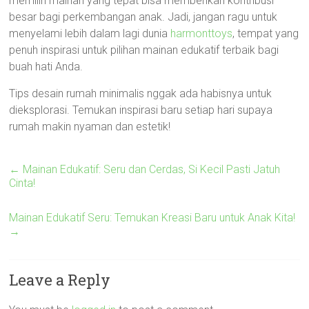
memilih mainan yang tepat bisa memberikan kontribusi
besar bagi perkembangan anak. Jadi, jangan ragu untuk
menyelami lebih dalam lagi dunia
harmonttoys
, tempat yang
penuh inspirasi untuk pilihan mainan edukatif terbaik bagi
buah hati Anda.
Tips desain rumah minimalis nggak ada habisnya untuk
dieksplorasi. Temukan inspirasi baru setiap hari supaya
rumah makin nyaman dan estetik!
←
Mainan Edukatif: Seru dan Cerdas, Si Kecil Pasti Jatuh
Cinta!
Mainan Edukatif Seru: Temukan Kreasi Baru untuk Anak Kita!
→
Leave a Reply