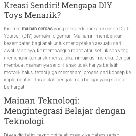
Kreasi Sendiri! Mengapa DIY
Toys Menarik?
Kini tren
mainan cerdas
yang mengedepankan konsep Do It
Yourself (DIY) semakin digemari. Mainan ini memberikan
kesempatan bagi anak untuk menciptakan sesuatu dari
awal. Misalnya, kit membangun robot atau set lukisan yang
memungkinkan anak menyalurkan imajinasi mereka. Dengan
membuat mainannya sendiri, anak tidak hanya berlatih
motorik halus, tetapi juga memahami proses dari konsep ke
implementasi. Ini adalah pengalaman belajar yang sangat
berharga!
Mainan Teknologi:
Mengintegrasi Belajar dengan
Teknologi
Di era digital ini, teknologi telah masuk ke dalam setiap