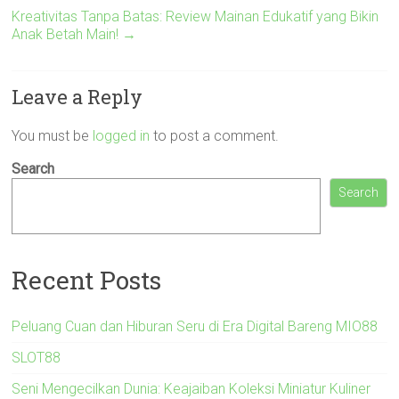
Kreativitas Tanpa Batas: Review Mainan Edukatif yang Bikin
Anak Betah Main!
→
Leave a Reply
You must be
logged in
to post a comment.
Search
Search
Recent Posts
Peluang Cuan dan Hiburan Seru di Era Digital Bareng MIO88
SLOT88
Seni Mengecilkan Dunia: Keajaiban Koleksi Miniatur Kuliner