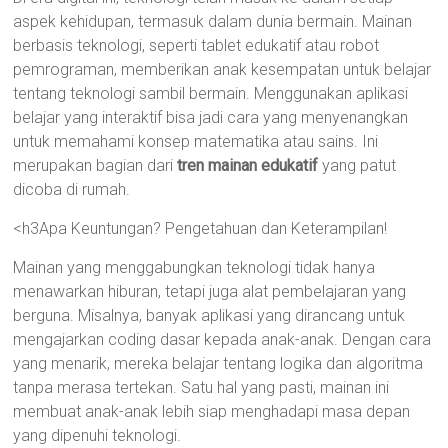
aspek kehidupan, termasuk dalam dunia bermain. Mainan
berbasis teknologi, seperti tablet edukatif atau robot
pemrograman, memberikan anak kesempatan untuk belajar
tentang teknologi sambil bermain. Menggunakan aplikasi
belajar yang interaktif bisa jadi cara yang menyenangkan
untuk memahami konsep matematika atau sains. Ini
merupakan bagian dari
tren mainan edukatif
yang patut
dicoba di rumah.
<h3Apa Keuntungan? Pengetahuan dan Keterampilan!
Mainan yang menggabungkan teknologi tidak hanya
menawarkan hiburan, tetapi juga alat pembelajaran yang
berguna. Misalnya, banyak aplikasi yang dirancang untuk
mengajarkan coding dasar kepada anak-anak. Dengan cara
yang menarik, mereka belajar tentang logika dan algoritma
tanpa merasa tertekan. Satu hal yang pasti, mainan ini
membuat anak-anak lebih siap menghadapi masa depan
yang dipenuhi teknologi.