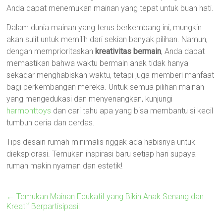
Anda dapat menemukan mainan yang tepat untuk buah hati.
Dalam dunia mainan yang terus berkembang ini, mungkin
akan sulit untuk memilih dari sekian banyak pilihan. Namun,
dengan memprioritaskan
kreativitas bermain
, Anda dapat
memastikan bahwa waktu bermain anak tidak hanya
sekadar menghabiskan waktu, tetapi juga memberi manfaat
bagi perkembangan mereka. Untuk semua pilihan mainan
yang mengedukasi dan menyenangkan, kunjungi
harmonttoys
dan cari tahu apa yang bisa membantu si kecil
tumbuh ceria dan cerdas.
Tips desain rumah minimalis nggak ada habisnya untuk
dieksplorasi. Temukan inspirasi baru setiap hari supaya
rumah makin nyaman dan estetik!
←
Temukan Mainan Edukatif yang Bikin Anak Senang dan
Kreatif Berpartisipasi!