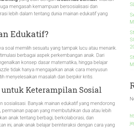
S
i juga mengasah kemampuan bersosialisasi dan
asi lebih dalam tentang dunia mainan edukatif yang
S
Mi
n Edukatif?
S
SG
2
ya soal memilih sesuatu yang tampak lucu atau menarik.
timulasi berbagai aspek perkembangan anak. Dari
St
ngenalkan konsep dasar matematika, hingga belajar
M
puzzle tidak hanya mengajarkan anak cara menyusun
h menyelesaikan masalah dan berpikir kritis.
 untuk Keterampilan Sosial
N
gan sosialisasi. Banyak mainan edukatif yang mendorong
, permainan papan yang membutuhkan dua atau lebih
h
kan anak tentang berbagi, berkolaborasi, dan
j
ini, anak-anak belajar berinteraksi dengan cara yang