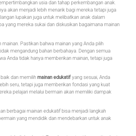
 mempertimbangkan usia dan tahap perkembangan anak.
ya akan menjadi lebih menarik bagi mereka tetapi juga
Jangan lupakan juga untuk melibatkan anak dalam
pa yang mereka sukai dan diskusikan bagaimana mainan
an mainan. Pastikan bahwa mainan yang Anda pilih
n tidak mengandung bahan berbahaya. Dengan semua
wa Anda tidak hanya memberikan mainan, tetapi juga
baik dan memilih
mainan edukatif
yang sesuai, Anda
bih seru, tetapi juga memberikan fondasi yang kuat
reka pelajari melalui bermain akan memiliki dampak
 berbagai mainan edukatif bisa menjadi langkah
n bermain yang mendidik dan mendebarkan untuk anak