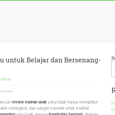
ru untuk Belajar dan Bersenang-
S
mainan
Comment
mencari
review mainan anak
yang tidak hanya menghibur
Pe
kin meningkat, dan sangat menarik untuk melihat
B
parenting
yang baik dengan
kreativitas bermain
. Mainan