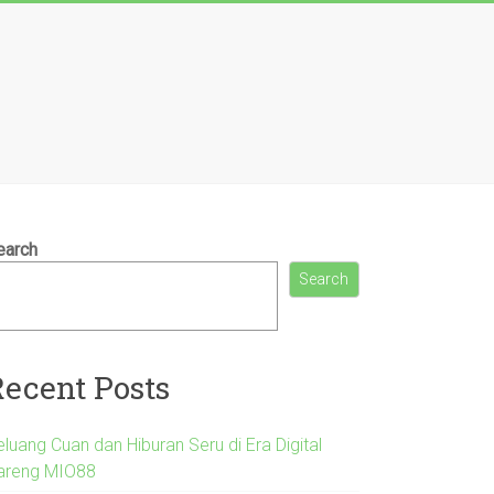
earch
Search
Recent Posts
luang Cuan dan Hiburan Seru di Era Digital
areng MIO88