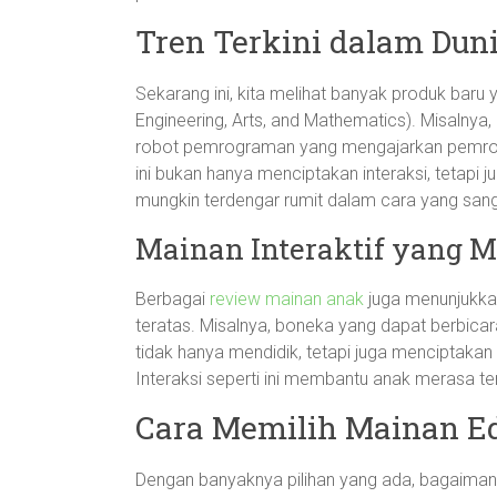
Tren Terkini dalam Dun
Sekarang ini, kita melihat banyak produk ba
Engineering, Arts, and Mathematics). Misalny
robot pemrograman yang mengajarkan pemro
ini bukan hanya menciptakan interaksi, teta
mungkin terdengar rumit dalam cara yang san
Mainan Interaktif yang 
Berbagai
review mainan anak
juga menunjukkan
teratas. Misalnya, boneka yang dapat berbicar
tidak hanya mendidik, tetapi juga menciptak
Interaksi seperti ini membantu anak merasa 
Cara Memilih Mainan Ed
Dengan banyaknya pilihan yang ada, bagaimana