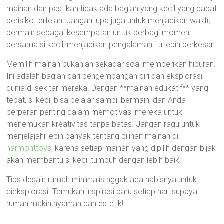
mainan dan pastikan tidak ada bagian yang kecil yang dapat
berisiko tertelan. Jangan lupa juga untuk menjadikan waktu
bermain sebagai kesempatan untuk berbagi momen
bersama si kecil, menjadikan pengalaman itu lebih berkesan.
Memilih mainan bukanlah sekadar soal memberikan hiburan.
Ini adalah bagian dari pengembangan diri dan eksplorasi
dunia di sekitar mereka. Dengan **mainan edukatif** yang
tepat, si kecil bisa belajar sambil bermain, dan Anda
berperan penting dalam memotivasi mereka untuk
menemukan kreativitas tanpa batas. Jangan ragu untuk
menjelajahi lebih banyak tentang pilihan mainan di
harmonttoys
, karena setiap mainan yang dipilih dengan bijak
akan membantu si kecil tumbuh dengan lebih baik.
Tips desain rumah minimalis nggak ada habisnya untuk
dieksplorasi. Temukan inspirasi baru setiap hari supaya
rumah makin nyaman dan estetik!