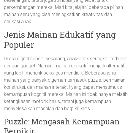
kesenangan, tetapi juga stimulasi yang tepat untuk
perkembangan mereka. Mari kita jelajahi beberapa pilihan
mainan seru yang bisa meningkatkan kreativitas dan
edukasi anak.
Jenis Mainan Edukatif yang
Populer
Di era digital seperti sekarang, anak-anak seringkali terbiasa
dengan gadget. Namun, mainan edukatif menjadi alternatif
yang lebih menarik sekaligus mendidik. Beberapa jenis
mainan yang banyak digemari termasuk puzzle, permainan
konstruksi, dan mainan interaktif yang dapat menstimulus
kemampuan kognitif mereka. Mainan ini tidak hanya melatih
ketangkasan motorik halus, tetapi juga kemampuan
menyelesaikan masalah dan berpikir kritis.
Puzzle: Mengasah Kemampuan
Berpikir