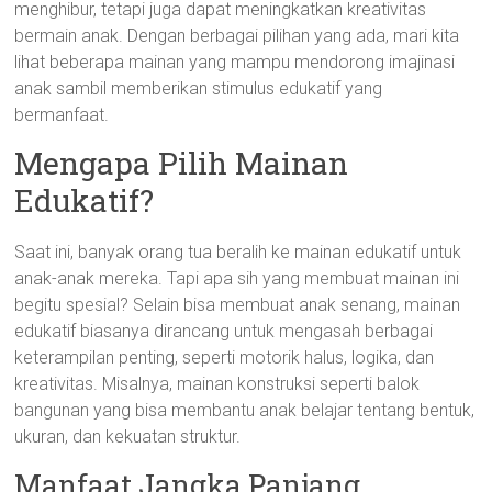
menghibur, tetapi juga dapat meningkatkan kreativitas
bermain anak. Dengan berbagai pilihan yang ada, mari kita
lihat beberapa mainan yang mampu mendorong imajinasi
anak sambil memberikan stimulus edukatif yang
bermanfaat.
Mengapa Pilih Mainan
Edukatif?
Saat ini, banyak orang tua beralih ke mainan edukatif untuk
anak-anak mereka. Tapi apa sih yang membuat mainan ini
begitu spesial? Selain bisa membuat anak senang, mainan
edukatif biasanya dirancang untuk mengasah berbagai
keterampilan penting, seperti motorik halus, logika, dan
kreativitas. Misalnya, mainan konstruksi seperti balok
bangunan yang bisa membantu anak belajar tentang bentuk,
ukuran, dan kekuatan struktur.
Manfaat Jangka Panjang