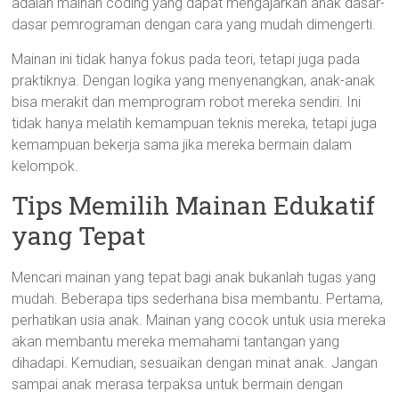
adalah mainan coding yang dapat mengajarkan anak dasar-
dasar pemrograman dengan cara yang mudah dimengerti.
Mainan ini tidak hanya fokus pada teori, tetapi juga pada
praktiknya. Dengan logika yang menyenangkan, anak-anak
bisa merakit dan memprogram robot mereka sendiri. Ini
tidak hanya melatih kemampuan teknis mereka, tetapi juga
kemampuan bekerja sama jika mereka bermain dalam
kelompok.
Tips Memilih Mainan Edukatif
yang Tepat
Mencari mainan yang tepat bagi anak bukanlah tugas yang
mudah. Beberapa tips sederhana bisa membantu. Pertama,
perhatikan usia anak. Mainan yang cocok untuk usia mereka
akan membantu mereka memahami tantangan yang
dihadapi. Kemudian, sesuaikan dengan minat anak. Jangan
sampai anak merasa terpaksa untuk bermain dengan