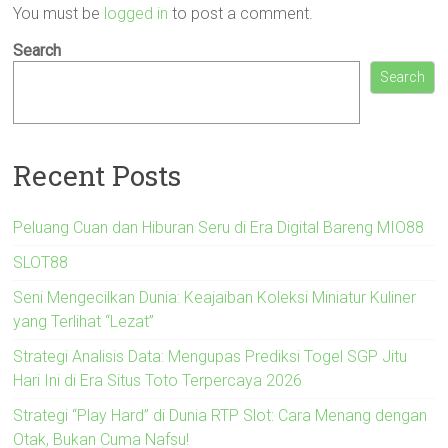
You must be
logged in
to post a comment.
Search
Search
Recent Posts
Peluang Cuan dan Hiburan Seru di Era Digital Bareng MIO88
SLOT88
Seni Mengecilkan Dunia: Keajaiban Koleksi Miniatur Kuliner
yang Terlihat “Lezat”
Strategi Analisis Data: Mengupas Prediksi Togel SGP Jitu
Hari Ini di Era Situs Toto Terpercaya 2026
Strategi “Play Hard” di Dunia RTP Slot: Cara Menang dengan
Otak, Bukan Cuma Nafsu!