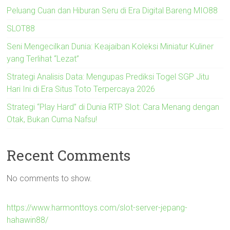
Peluang Cuan dan Hiburan Seru di Era Digital Bareng MIO88
SLOT88
Seni Mengecilkan Dunia: Keajaiban Koleksi Miniatur Kuliner
yang Terlihat “Lezat”
Strategi Analisis Data: Mengupas Prediksi Togel SGP Jitu
Hari Ini di Era Situs Toto Terpercaya 2026
Strategi “Play Hard” di Dunia RTP Slot: Cara Menang dengan
Otak, Bukan Cuma Nafsu!
Recent Comments
No comments to show.
https://www.harmonttoys.com/slot-server-jepang-
hahawin88/