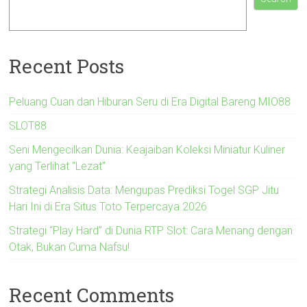
Recent Posts
Peluang Cuan dan Hiburan Seru di Era Digital Bareng MIO88
SLOT88
Seni Mengecilkan Dunia: Keajaiban Koleksi Miniatur Kuliner
yang Terlihat “Lezat”
Strategi Analisis Data: Mengupas Prediksi Togel SGP Jitu
Hari Ini di Era Situs Toto Terpercaya 2026
Strategi “Play Hard” di Dunia RTP Slot: Cara Menang dengan
Otak, Bukan Cuma Nafsu!
Recent Comments