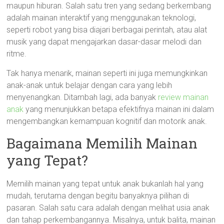
maupun hiburan. Salah satu tren yang sedang berkembang
adalah mainan interaktif yang menggunakan teknologi,
seperti robot yang bisa diajari berbagai perintah, atau alat
musik yang dapat mengajarkan dasar-dasar melodi dan
ritme.
Tak hanya menarik, mainan seperti ini juga memungkinkan
anak-anak untuk belajar dengan cara yang lebih
menyenangkan. Ditambah lagi, ada banyak
review mainan
anak
yang menunjukkan betapa efektifnya mainan ini dalam
mengembangkan kemampuan kognitif dan motorik anak.
Bagaimana Memilih Mainan
yang Tepat?
Memilih mainan yang tepat untuk anak bukanlah hal yang
mudah, terutama dengan begitu banyaknya pilihan di
pasaran. Salah satu cara adalah dengan melihat usia anak
dan tahap perkembangannya. Misalnya, untuk balita, mainan