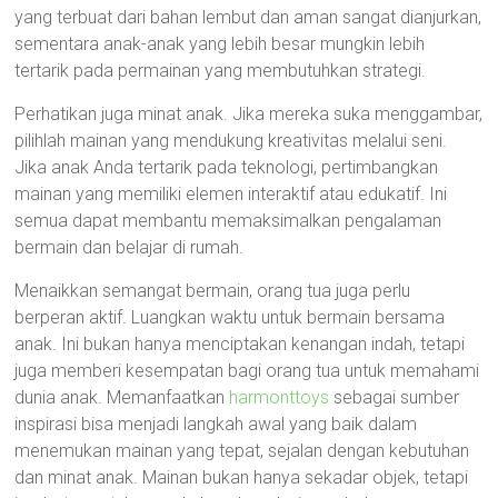
yang terbuat dari bahan lembut dan aman sangat dianjurkan,
sementara anak-anak yang lebih besar mungkin lebih
tertarik pada permainan yang membutuhkan strategi.
Perhatikan juga minat anak. Jika mereka suka menggambar,
pilihlah mainan yang mendukung kreativitas melalui seni.
Jika anak Anda tertarik pada teknologi, pertimbangkan
mainan yang memiliki elemen interaktif atau edukatif. Ini
semua dapat membantu memaksimalkan pengalaman
bermain dan belajar di rumah.
Menaikkan semangat bermain, orang tua juga perlu
berperan aktif. Luangkan waktu untuk bermain bersama
anak. Ini bukan hanya menciptakan kenangan indah, tetapi
juga memberi kesempatan bagi orang tua untuk memahami
dunia anak. Memanfaatkan
harmonttoys
sebagai sumber
inspirasi bisa menjadi langkah awal yang baik dalam
menemukan mainan yang tepat, sejalan dengan kebutuhan
dan minat anak. Mainan bukan hanya sekadar objek, tetapi