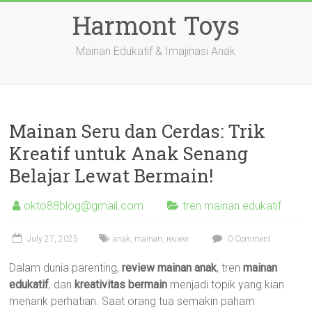
Skip
Harmont Toys
to
content
Mainan Edukatif & Imajinasi Anak
Mainan Seru dan Cerdas: Trik
Kreatif untuk Anak Senang
Belajar Lewat Bermain!
okto88blog@gmail.com
tren mainan edukatif
July 27, 2025
anak
,
mainan
,
review
0 Comment
Dalam dunia parenting,
review mainan anak
, tren
mainan
edukatif
, dan
kreativitas bermain
menjadi topik yang kian
menarik perhatian. Saat orang tua semakin paham