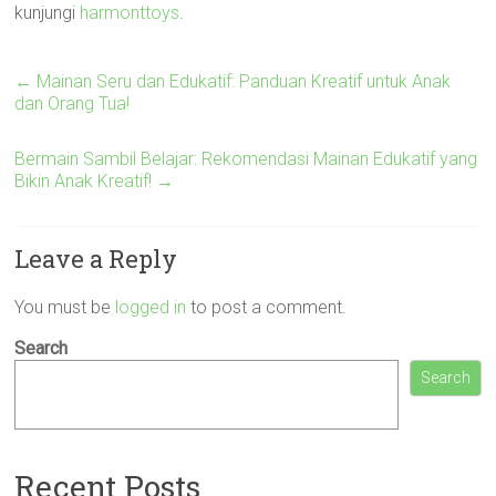
kunjungi
harmonttoys
.
←
Mainan Seru dan Edukatif: Panduan Kreatif untuk Anak
dan Orang Tua!
Bermain Sambil Belajar: Rekomendasi Mainan Edukatif yang
Bikin Anak Kreatif!
→
Leave a Reply
You must be
logged in
to post a comment.
Search
Search
Recent Posts