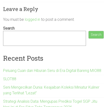
Leave a Reply
You must be
logged in
to post a comment.
Search
Search
Recent Posts
Peluang Cuan dan Hiburan Seru di Era Digital Bareng MIO88
SLOT88
Seni Mengecilkan Dunia: Keajaiban Koleksi Miniatur Kuliner
yang Terlihat “Lezat”
Strategi Analisis Data: Mengupas Prediksi Togel SGP Jitu