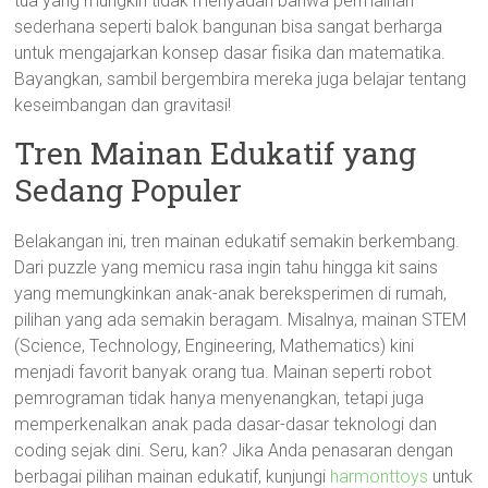
tua yang mungkin tidak menyadari bahwa permainan
sederhana seperti balok bangunan bisa sangat berharga
untuk mengajarkan konsep dasar fisika dan matematika.
Bayangkan, sambil bergembira mereka juga belajar tentang
keseimbangan dan gravitasi!
Tren Mainan Edukatif yang
Sedang Populer
Belakangan ini, tren mainan edukatif semakin berkembang.
Dari puzzle yang memicu rasa ingin tahu hingga kit sains
yang memungkinkan anak-anak bereksperimen di rumah,
pilihan yang ada semakin beragam. Misalnya, mainan STEM
(Science, Technology, Engineering, Mathematics) kini
menjadi favorit banyak orang tua. Mainan seperti robot
pemrograman tidak hanya menyenangkan, tetapi juga
memperkenalkan anak pada dasar-dasar teknologi dan
coding sejak dini. Seru, kan? Jika Anda penasaran dengan
berbagai pilihan mainan edukatif, kunjungi
harmonttoys
untuk