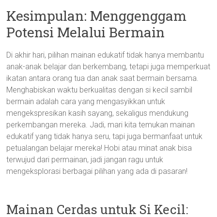
Kesimpulan: Menggenggam
Potensi Melalui Bermain
Di akhir hari, pilihan mainan edukatif tidak hanya membantu
anak-anak belajar dan berkembang, tetapi juga memperkuat
ikatan antara orang tua dan anak saat bermain bersama.
Menghabiskan waktu berkualitas dengan si kecil sambil
bermain adalah cara yang mengasyikkan untuk
mengekspresikan kasih sayang, sekaligus mendukung
perkembangan mereka. Jadi, mari kita temukan mainan
edukatif yang tidak hanya seru, tapi juga bermanfaat untuk
petualangan belajar mereka! Hobi atau minat anak bisa
terwujud dari permainan, jadi jangan ragu untuk
mengeksplorasi berbagai pilihan yang ada di pasaran!
Mainan Cerdas untuk Si Kecil: