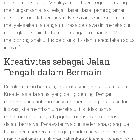
sains dan teknologi. Misalnya, robot pemrograman yang
memungkinkan anak belajar dasar-dasar pemrograman
sekaligus merakit perangkat. Ketika anak-anak mampu
menyelesaikan tantangan ini, rasa percaya diri mereka pun
meningkat. Selain itu, bermain dengan mainan STEM
mendorong anak untuk berpikir kritis dan menciptakan solusi
inovatif.
Kreativitas sebagai Jalan
Tengah dalam Bermain
Di dalam dunia bermain, tidak ada yang benar atau salah.
Kreativitas adalah hal yang paling penting! Dengan
memberikan anak mainan yang mendukung imajinasi dan
inovasi, kita membantu mereka untuk tidak hanya
menemukan jati diri, tetapi juga merasakan kebebasan
dalam berkarya. Perawatannya pun sederhana; orang tua
hanya perlu berperan sebagai pendukung yang memberi
ruang bagi anak untuk mengeksplorasi idenya. Jangan ragu