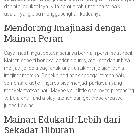
dan nilai edukatifnya. Kita semua tahu, mainan terbaik
adalah yang bisa menggabungkan keduanya!
Mendorong Imajinasi dengan
Mainan Peran
Saya masih ingat betapa serunya bermain peran saat kecil.
Mainan seperti boneka, action figures, atau set dapur bisa
menjadi jendela bagi anak-anak untuk menjelajahi dunia
imajiner mereka. Boneka bertindak sebagai teman baik,
sementara action figures bisa menjadi pahlawan yang
menyelamatkan hari. Maybe your little one loves pretending
to be a chef, and a play kitchen can get those creative
juices flowing!
Mainan Edukatif: Lebih dari
Sekadar Hiburan