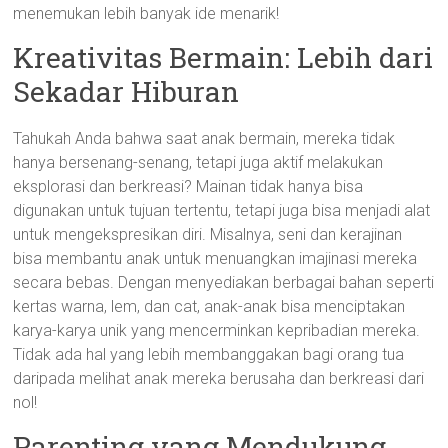
menemukan lebih banyak ide menarik!
Kreativitas Bermain: Lebih dari
Sekadar Hiburan
Tahukah Anda bahwa saat anak bermain, mereka tidak
hanya bersenang-senang, tetapi juga aktif melakukan
eksplorasi dan berkreasi? Mainan tidak hanya bisa
digunakan untuk tujuan tertentu, tetapi juga bisa menjadi alat
untuk mengekspresikan diri. Misalnya, seni dan kerajinan
bisa membantu anak untuk menuangkan imajinasi mereka
secara bebas. Dengan menyediakan berbagai bahan seperti
kertas warna, lem, dan cat, anak-anak bisa menciptakan
karya-karya unik yang mencerminkan kepribadian mereka.
Tidak ada hal yang lebih membanggakan bagi orang tua
daripada melihat anak mereka berusaha dan berkreasi dari
nol!
Parenting yang Mendukung