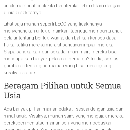
untuk membuat anak kita berinteraksi lebih dalam dengan
dunia di sekitarnya.
Lihat saja mainan seperti LEGO yang tidak hanya
menyenangkan untuk dimainkan, tapi juga membantu anak
belajar tentang bentuk, warna, dan bahkan konsep dasar
fisika ketika mereka merakit bangunan impian mereka.
Siapa sangka kan, dari sekadar main-main, mereka bisa
mendapatkan banyak pelajaran berharga? Ini dia, sekilas
gambaran tentang permainan yang bisa merangsang
kreativitas anak.
Beragam Pilihan untuk Semua
Usia
Ada banyak pilihan mainan edukatif sesuai dengan usia dan
minat anak. Misalnya, mainan sains yang mengajak mereka
bereksperimen atau mainan seni yang membebaskan
imajinasi mereka. Saat memilih mainan, penting untuk