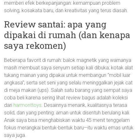
memberi efek berkepanjangan: kemampuan problem
solving, kosakata baru, dan kreativitas yang terus diasah.
Review santai: apa yang
dipakai di rumah (dan kenapa
saya rekomen)
Beberapa favorit di rumah: balok magnetik yang warnanya
masih membuat saya senyum setiap kali dibuka; kotak alat
tukang mainan yang dipakai untuk membangun “mobil luar
angkasa”; serta set seni yang selalu meninggalkan jejak cat
di meja makan (ups). Salah satu barang yang sempat saya
coba beli karena sering lihat review bagus adalah koleksi
dari
harmonttoys
. Desainnya menarik, kualitasnya terasa
solid, dan yang penting: aman untuk disentuh berulang kali.
Anak saya bisa menghabiskan waktu 45 menit tenggelam
fokus merangkai bentuk-bentuk baru—itu waktu emas untuk
saya juga.