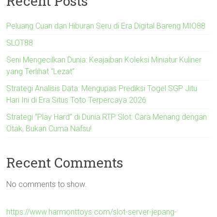
Recent Posts
Peluang Cuan dan Hiburan Seru di Era Digital Bareng MIO88
SLOT88
Seni Mengecilkan Dunia: Keajaiban Koleksi Miniatur Kuliner
yang Terlihat “Lezat”
Strategi Analisis Data: Mengupas Prediksi Togel SGP Jitu
Hari Ini di Era Situs Toto Terpercaya 2026
Strategi “Play Hard” di Dunia RTP Slot: Cara Menang dengan
Otak, Bukan Cuma Nafsu!
Recent Comments
No comments to show.
https://www.harmonttoys.com/slot-server-jepang-