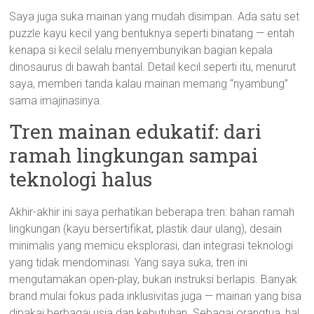
Saya juga suka mainan yang mudah disimpan. Ada satu set
puzzle kayu kecil yang bentuknya seperti binatang — entah
kenapa si kecil selalu menyembunyikan bagian kepala
dinosaurus di bawah bantal. Detail kecil seperti itu, menurut
saya, memberi tanda kalau mainan memang “nyambung”
sama imajinasinya.
Tren mainan edukatif: dari
ramah lingkungan sampai
teknologi halus
Akhir-akhir ini saya perhatikan beberapa tren: bahan ramah
lingkungan (kayu bersertifikat, plastik daur ulang), desain
minimalis yang memicu eksplorasi, dan integrasi teknologi
yang tidak mendominasi. Yang saya suka, tren ini
mengutamakan open-play, bukan instruksi berlapis. Banyak
brand mulai fokus pada inklusivitas juga — mainan yang bisa
dipakai berbagai usia dan kebutuhan. Sebagai orangtua, hal