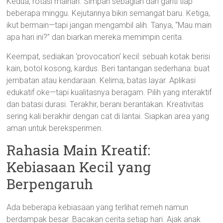
Kedua, rotasi mainan. Simpan sebagian dan ganti tiap
beberapa minggu. Kejutannya bikin semangat baru. Ketiga,
ikut bermain—tapi jangan mengambil alih. Tanya, “Mau main
apa hari ini?” dan biarkan mereka memimpin cerita.
Keempat, sediakan ‘provocation’ kecil: sebuah kotak berisi
kain, botol kosong, kardus. Beri tantangan sederhana: buat
jembatan atau kendaraan. Kelima, batas layar. Aplikasi
edukatif oke—tapi kualitasnya beragam. Pilih yang interaktif
dan batasi durasi. Terakhir, berani berantakan. Kreativitas
sering kali berakhir dengan cat di lantai. Siapkan area yang
aman untuk bereksperimen.
Rahasia Main Kreatif:
Kebiasaan Kecil yang
Berpengaruh
Ada beberapa kebiasaan yang terlihat remeh namun
berdampak besar. Bacakan cerita setiap hari. Ajak anak