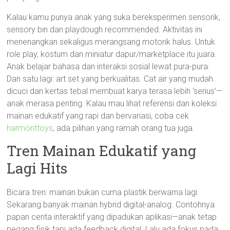
Kalau kamu punya anak yang suka bereksperimen sensorik,
sensory bin dan playdough recommended. Aktivitas ini
menenangkan sekaligus merangsang motorik halus. Untuk
role play, kostum dan miniatur dapur/marketplace itu juara.
Anak belajar bahasa dan interaksi sosial lewat pura-pura.
Dan satu lagi: art set yang berkualitas. Cat air yang mudah
dicuci dan kertas tebal membuat karya terasa lebih ‘serius’—
anak merasa penting. Kalau mau lihat referensi dan koleksi
mainan edukatif yang rapi dan bervariasi, coba cek
harmonttoys
, ada pilihan yang ramah orang tua juga.
Tren Mainan Edukatif yang
Lagi Hits
Bicara tren: mainan bukan cuma plastik berwarna lagi.
Sekarang banyak mainan hybrid digital-analog. Contohnya
papan cerita interaktif yang dipadukan aplikasi—anak tetap
pegang fisik tapi ada feedback digital. Lalu ada fokus pada