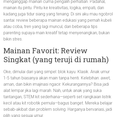
menganggap mainan cuma pengalih perhatian. Padahal,
mainan itu pintu. Pintu ke kreativitas, logika, empati, dan
kadang juga tidur siang yang tenang. Di sini aku mau ngobrol
santai: review beberapa mainan edukasi yang pernah kubeli
atau coba, tren yang lagi muncul, dan beberapa tips
parenting supaya main kreatif tetap menyenangkan, bukan
bikin stres.
Mainan Favorit: Review
Singkat (yang teruji di rumah)
Oke, dimulai dari yang simpel: blok kayu. Klasik. Anak umur
1-5 tahun biasanya akan main tanpa henti. Kelebihan: awet,
aman, dan bikin imajinasi ngacir. Kekurangannya? Bisa jadi
alat lempar jika lagi marah. Nah, untuk anak yang suka
tantangan, STEM kit sederhana—seperti set rangkaian listrik
kecil atau kit robotik pemula—bagus banget. Mereka belajar
sebab-akibat dan problem solving. Harganya bervariasi, jadi
pilih yang sesuai umur.