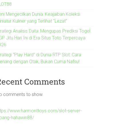
LOT88
eni Mengecilkan Dunia: Keajaiban Koleksi
niatur Kuliner yang Terlihat “Lezat”
trategi Analisis Data: Mengupas Prediksi Togel
P Jitu Hari Ini di Era Situs Toto Terpercaya
026
rategi “Play Hard” di Dunia RTP Slot: Cara
enang dengan Otak, Bukan Cuma Nafsu!
Recent Comments
o comments to show.
ttps://www.harmonttoys.com/slot-server-
epang-hahawin88/