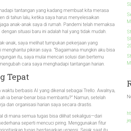
S
nghadapi tantangan yang kadang membuat kita merasa
S
 di tahun lalu, ketika saya harus menyelesaikan
Mi
njaga anak-anak saya di rumah. Pandemi telah memaksa
dengan situasi baru ini adalah hal yang tidak mudah.
S
SG
nak-anak, saya melihat tumpukan pekerjaan yang
2
i menghantui pikiran saya. “Bagaimana mungkin aku bisa
St
ngungan itu, saya mulai mencari solusi dan bertemu
M
 mengubah cara saya menghadapi tantangan harian.
g Tepat
waktu berbasis AI yang dikenal sebagai Trello. Awalnya,
N
akah ia benar-benar bisa membantu?” Namun, setelah
a dan organisasi harian saya secara drastis.
h
l di mana semua tugas bisa dilihat sekaligus—dari
j
ederhana seperti mencuci piring. Menggunakan fitur
ritaskan tugas berdasarkan urgensi. Sejak saat itu,