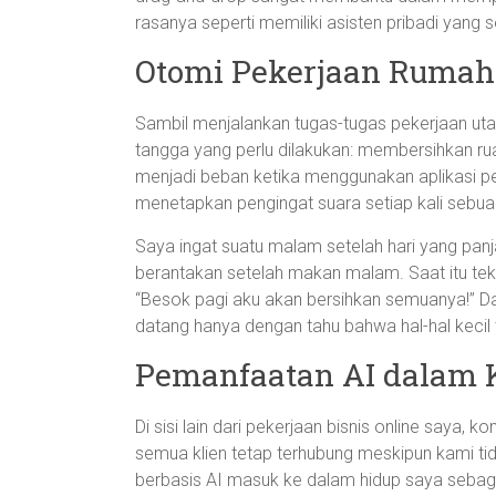
rasanya seperti memiliki asisten pribadi yang 
Otomi Pekerjaan Rumah
Sambil menjalankan tugas-tugas pekerjaan ut
tangga yang perlu dilakukan: membersihkan ru
menjadi beban ketika menggunakan aplikasi pe
menetapkan pengingat suara setiap kali sebuah
Saya ingat suatu malam setelah hari yang panj
berantakan setelah makan malam. Saat itu te
“Besok pagi aku akan bersihkan semuanya!” Dan
datang hanya dengan tahu bahwa hal-hal kecil 
Pemanfaatan AI dalam 
Di sisi lain dari pekerjaan bisnis online saya,
semua klien tetap terhubung meskipun kami tid
berbasis AI masuk ke dalam hidup saya seba