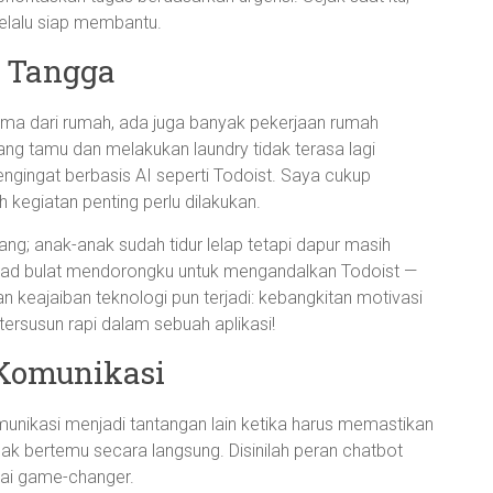
selalu siap membantu.
 Tangga
ama dari rumah, ada juga banyak pekerjaan rumah
ang tamu dan melakukan laundry tidak terasa lagi
ngingat berbasis AI seperti Todoist. Saya cukup
 kegiatan penting perlu dilakukan.
ang; anak-anak sudah tidur lelap tetapi dapur masih
kad bulat mendorongku untuk mengandalkan Todoist —
 keajaiban teknologi pun terjadi: kebangkitan motivasi
tersusun rapi dalam sebuah aplikasi!
Komunikasi
 komunikasi menjadi tantangan lain ketika harus memastikan
ak bertemu secara langsung. Disinilah peran chatbot
gai game-changer.