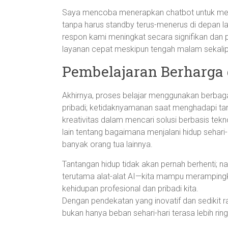
Saya mencoba menerapkan chatbot untuk me
tanpa harus standby terus-menerus di depan 
respon kami meningkat secara signifikan dan
layanan cepat meskipun tengah malam sekalip
Pembelajaran Berharga 
Akhirnya, proses belajar menggunakan berbaga
pribadi; ketidaknyamanan saat menghadapi tant
kreativitas dalam mencari solusi berbasis tekn
lain tentang bagaimana menjalani hidup sehari-h
banyak orang tua lainnya.
Tantangan hidup tidak akan pernah berhenti; 
terutama alat-alat AI—kita mampu meramping
kehidupan profesional dan pribadi kita.
Dengan pendekatan yang inovatif dan sedikit 
bukan hanya beban sehari-hari terasa lebih rin