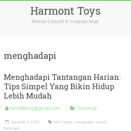
Skip
Harmont Toys
to
content
Mainan Edukatif & Imajinasi Anak
menghadapi
Menghadapi Tantangan Harian:
Tips Simpel Yang Bikin Hidup
Lebih Mudah
okto88blog@gmail.com
Teknologi
December 5, 2025
bikin
,
harian
,
menghadapi
,
simpel
,
tantangan