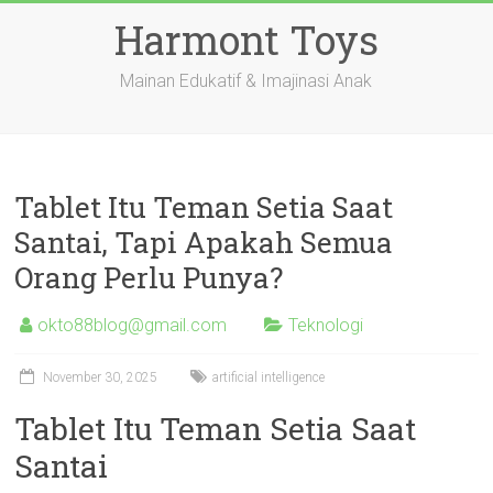
Skip
Harmont Toys
to
content
Mainan Edukatif & Imajinasi Anak
Tablet Itu Teman Setia Saat
Santai, Tapi Apakah Semua
Orang Perlu Punya?
okto88blog@gmail.com
Teknologi
November 30, 2025
artificial intelligence
Tablet Itu Teman Setia Saat
Santai