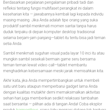
Berdasarkan perjalanan pengalaman pribadi tadi dan
refleksi tentang fungsi multifaset perangkat ini dalam
keseharian kita — jawabannya kembali lagi kepada individu
masing-masing. Jika Anda adalah tipe orang yang suka
produktif sambil menikmati momen santai tanpa harus
duduk terpaku di depan komputer desktop tradisional
selama berjam-jam panjang—tablet itu tentu bisa jadi teman
setia Anda.
Sambil menikmati suguhan visual pada layar 10 inci itu atau
mungkin sambil sesekali bermain game seru bersama
teman-teman lewat video call—tablet membantu
menghadirkan kebersamaan meski jarak memisahkan kita.
Akhir kata, jika Anda mempertimbangkan untuk membeli
satu unit baru ataupun memperbarui gadget lama Anda
dengan kualitas mutakhir demi memaksimalkan aktivitas
sehari-hari juga memberikan sedikit relaksasi tambahan
saat bersantai — pilihan ada di tangan Anda! Coba eksplor
produk
harmonttoys
, siapa tahu inspirasi datang tak terduga