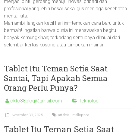
menjadi pintu gerbang menuju inovasi pribadi dan
profesional yang lebih besar sekaligus menjaga kesehatan
mental kita.
Mari ambil langkah kecil hari ini—temukan cara baru untuk
bermain! Ingatlah bahwa dunia ini menawarkan begitu
banyak kemungkinan; terkadang semuanya dimulai dari
selembar kertas kosong atau tumpukan mainan!
Tablet Itu Teman Setia Saat
Santai, Tapi Apakah Semua
Orang Perlu Punya?
okto88blog@gmail.com
Teknologi
November 30, 2025
artificial intelligence
Tablet Itu Teman Setia Saat