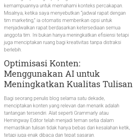
kemampuannya untuk memahami konteks percakapan.
Misalnya, ketika saya menyebutkan “jadwal rapat dengan
tim marketing,” ia otomatis memberikan opsi untuk
menjadwalkan rapat berdasarkan ketersediaan semua
anggota tim. Ini bukan hanya meningkatkan efisiensi tetapi
juga menciptakan ruang bagi kreativitas tanpa distraksi
berlebih.
Optimisasi Konten:
Menggunakan AI untuk
Meningkatkan Kualitas Tulisan
Bagi seorang penulis blog selama satu dekade,
menciptakan konten yang relevan dan menarik adalah
tantangan tersendiri. Alat seperti Grammarly atau
Hemingway Editor telah menjadi teman setia dalam
memastikan tulisan tidak hanya bebas dari kesalahan ketik,
tetapi juga enak dibaca dan tepat sasaran.