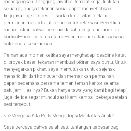
menegangkan. Tanggung jawab di tempat kerja, tuntutan
keluarga, hingga tekanan sosial dapat menyebabkan
tingginya tingkat stres. Di sini lah kreativitas melalui
permainan menjadi alat ampuh untuk relaksasi. Penelitian
menunjukkan bahwa bermain dapat mengurangi hormon
kortisol—hormon stres utama—dan meningkatkan suasana
hati secara keseluruhan.
Pernah ada momen ketika saya menghadapi deadline ketat
di proyek besar; tekanan membuat pikiran saya buntu. Untuk
menyegarkan pikiran, saya memutuskan untuk sejenak
menarik diri dari komputer dan memainkan permainan
papan sederhana bersama teman-teman kantor selama
satu jam. Hasilnya? Bukan hanya tawa yang kami bagi tetapi
juga ide-ide segar muncul saat kami kembali bekerja setelah
sesi tersebut.
<h2Mengapa Kita Perlu Mengadopsi Mentalitas Anak?
Saya percaya bahwa salah satu tantangan terbesar bagi