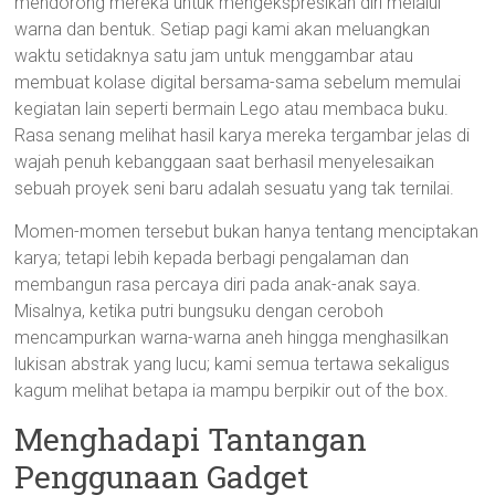
mendorong mereka untuk mengekspresikan diri melalui
warna dan bentuk. Setiap pagi kami akan meluangkan
waktu setidaknya satu jam untuk menggambar atau
membuat kolase digital bersama-sama sebelum memulai
kegiatan lain seperti bermain Lego atau membaca buku.
Rasa senang melihat hasil karya mereka tergambar jelas di
wajah penuh kebanggaan saat berhasil menyelesaikan
sebuah proyek seni baru adalah sesuatu yang tak ternilai.
Momen-momen tersebut bukan hanya tentang menciptakan
karya; tetapi lebih kepada berbagi pengalaman dan
membangun rasa percaya diri pada anak-anak saya.
Misalnya, ketika putri bungsuku dengan ceroboh
mencampurkan warna-warna aneh hingga menghasilkan
lukisan abstrak yang lucu; kami semua tertawa sekaligus
kagum melihat betapa ia mampu berpikir out of the box.
Menghadapi Tantangan
Penggunaan Gadget