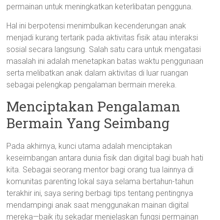
permainan untuk meningkatkan keterlibatan pengguna.
Hal ini berpotensi menimbulkan kecenderungan anak
menjadi kurang tertarik pada aktivitas fisik atau interaksi
sosial secara langsung. Salah satu cara untuk mengatasi
masalah ini adalah menetapkan batas waktu penggunaan
serta melibatkan anak dalam aktivitas di luar ruangan
sebagai pelengkap pengalaman bermain mereka.
Menciptakan Pengalaman
Bermain Yang Seimbang
Pada akhirnya, kunci utama adalah menciptakan
keseimbangan antara dunia fisik dan digital bagi buah hati
kita. Sebagai seorang mentor bagi orang tua lainnya di
komunitas parenting lokal saya selama bertahun-tahun
terakhir ini, saya sering berbagi tips tentang pentingnya
mendampingi anak saat menggunakan mainan digital
mereka—baik itu sekadar menjelaskan fungsi permainan