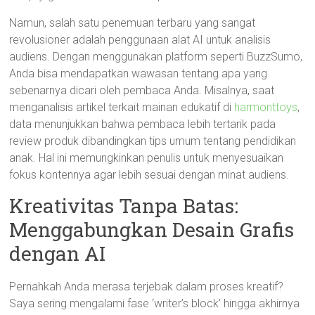
Namun, salah satu penemuan terbaru yang sangat
revolusioner adalah penggunaan alat AI untuk analisis
audiens. Dengan menggunakan platform seperti BuzzSumo,
Anda bisa mendapatkan wawasan tentang apa yang
sebenarnya dicari oleh pembaca Anda. Misalnya, saat
menganalisis artikel terkait mainan edukatif di
harmonttoys
,
data menunjukkan bahwa pembaca lebih tertarik pada
review produk dibandingkan tips umum tentang pendidikan
anak. Hal ini memungkinkan penulis untuk menyesuaikan
fokus kontennya agar lebih sesuai dengan minat audiens.
Kreativitas Tanpa Batas:
Menggabungkan Desain Grafis
dengan AI
Pernahkah Anda merasa terjebak dalam proses kreatif?
Saya sering mengalami fase ‘writer’s block’ hingga akhirnya