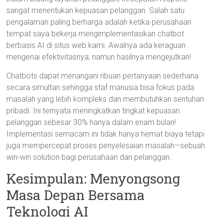
sangat menentukan kepuasan pelanggan. Salah satu
pengalaman paling berharga adalah ketika perusahaan
tempat saya bekerja mengimplementasikan chatbot
berbasis AI di situs web kami. Awalnya ada keraguan
mengenai efektivitasnya; namun hasilnya mengejutkan!
Chatbots dapat menangani ribuan pertanyaan sederhana
secara simultan sehingga staf manusia bisa fokus pada
masalah yang lebih kompleks dan membutuhkan sentuhan
pribadi. Ini ternyata meningkatkan tingkat kepuasan
pelanggan sebesar 30% hanya dalam enam bulan!
Implementasi semacam ini tidak hanya hemat biaya tetapi
juga mempercepat proses penyelesaian masalah—sebuah
win-win solution bagi perusahaan dan pelanggan.
Kesimpulan: Menyongsong
Masa Depan Bersama
Teknologi AI